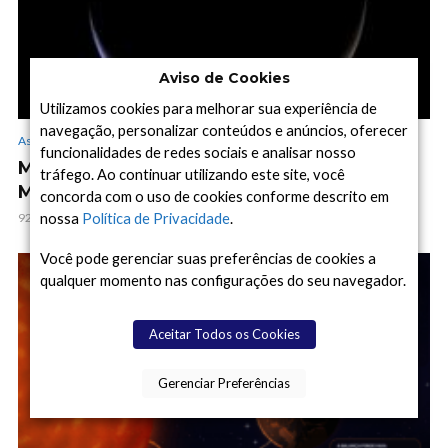
Aviso de Cookies
Utilizamos cookies para melhorar sua experiência de
navegação, personalizar conteúdos e anúncios, oferecer
Astronomia, Astrofísica e Cosmologia
funcionalidades de redes sociais e analisar nosso
Missão Psyche da NASA Faz Imagens
tráfego. Ao continuar utilizando este site, você
Maravilhosas de Marte no Seu Sobrevoo
concorda com o uso de cookies conforme descrito em
nossa
Política de Privacidade
.
923 visualizações
8 min de leitura
Você pode gerenciar suas preferências de cookies a
qualquer momento nas configurações do seu navegador.
Aceitar Todos os Cookies
Gerenciar Preferências