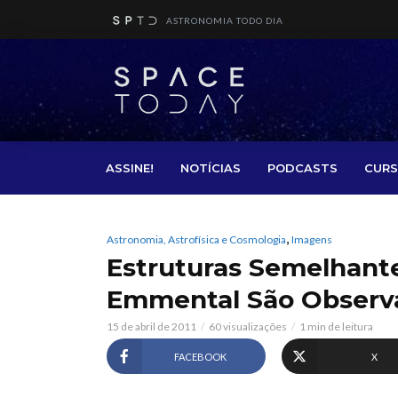
ASTRONOMIA TODO DIA
ASSINE!
NOTÍCIAS
PODCASTS
CURS
,
Astronomia, Astrofísica e Cosmologia
Imagens
Estruturas Semelhante
Emmental São Observ
15 de abril de 2011
60 visualizações
1 min de leitura
FACEBOOK
X