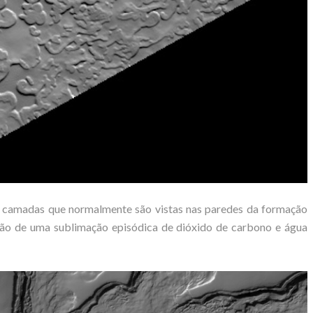
s camadas que normalmente são vistas nas paredes da formação
ação de uma sublimação episódica de dióxido de carbono e água