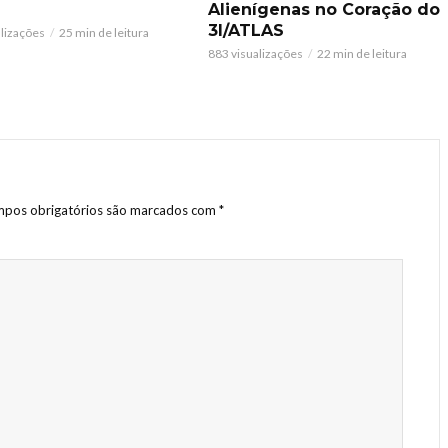
Alienígenas no Coração do
3I/ATLAS
alizações
25 min de leitura
883 visualizações
22 min de leitura
pos obrigatórios são marcados com
*