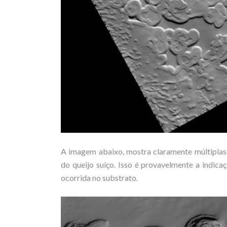
A imagem abaixo, mostra claramente múltipla
do queijo suíço. Isso é provavelmente a indic
ocorrida no substrato.