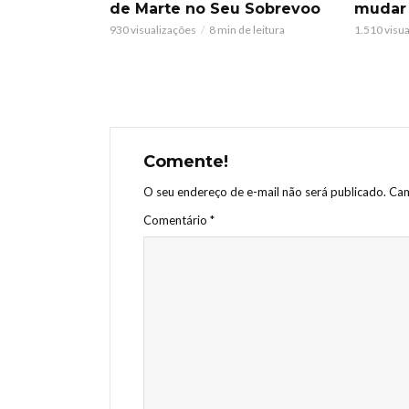
de Marte no Seu Sobrevoo
mudar
930 visualizações
8 min de leitura
1.510 visu
Comente!
O seu endereço de e-mail não será publicado.
Cam
Comentário
*