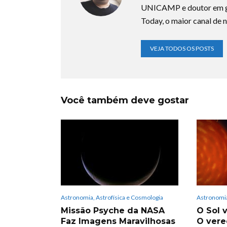
UNICAMP e doutor em ge
Today, o maior canal de n
VEJA TODOS OS POSTS
Você também deve gostar
Astronomia, Astrofísica e Cosmologia
Astronomia
Missão Psyche da NASA
O Sol v
Faz Imagens Maravilhosas
O vere