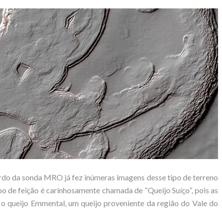
do da sonda MRO já fez inúmeras imagens desse tipo de terreno
ipo de feição é carinhosamente chamada de “Queijo Suíço”, pois as
 o queijo Emmental, um queijo proveniente da região do Vale do