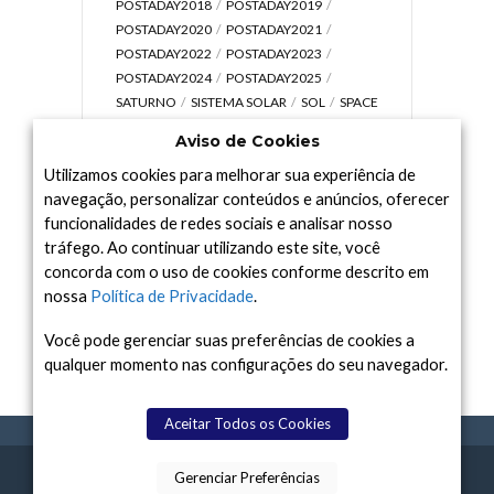
POSTADAY2018
POSTADAY2019
POSTADAY2020
POSTADAY2021
POSTADAY2022
POSTADAY2023
POSTADAY2024
POSTADAY2025
SATURNO
SISTEMA SOLAR
SOL
SPACE
TODAY TV
TELESCÓPIOS
TERRA
Aviso de Cookies
UNIVERSO
VÍDEO
Utilizamos cookies para melhorar sua experiência de
navegação, personalizar conteúdos e anúncios, oferecer
funcionalidades de redes sociais e analisar nosso
tráfego. Ao continuar utilizando este site, você
Arquivo
concorda com o uso de cookies conforme descrito em
Arquivo
nossa
Política de Privacidade
.
Você pode gerenciar suas preferências de cookies a
qualquer momento nas configurações do seu navegador.
Aceitar Todos os Cookies
Gerenciar Preferências
SPACE TODAY
, 2015-2026.
POLÍTICA DE
SOBR
TERMOS
CONTATO