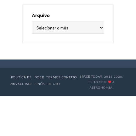
Arquivo
Arquivo
SPACE TODAY
, 2015-2026.
POLÍTICA DE
SOBR
TERMOS
CONTATO
FEITO COM
À
PRIVACIDADE
E NÓS
DE USO
ASTRONOMIA.