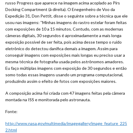
russo Progress que aparece na imagem acima acoplado ao Pirs
Docking Compartment (à direita). O Enegenheiro de Voo da
Expedição 31, Don Pettit, disse o seguinte sobre a técnica que ele
usou nas imagens: “Minhas imagens do rastro estelar foram feitas
com exposições de 10 a 15 minutos. Contudo, com as modernas
câmeras digitais, 30 segundos é aproximadamente a mais longa
exposição possível de ser feita, pois acima desse tempo o ruído
eletrônico do detectou danifica demais a imagem. Assim para
conseguir imagens com exposições mais longas eu preciso usar a
mesma técnica de fotografia usada pelos astrônomos amadores.
Eu faço múltiplas imagens com exposição de 30 segundos e então
somo todas essas imagens usando um programa computacional,
produzindo assim o efeito de fotos com exposições maiores.
A composição acima foi criada com 47 imagens feitas pela câmera
montada na ISS e monitorada pelo astronauta.
Fonte:
http://www.nasa.gov/multimedia/imagegallery/image_feature_225
2.html