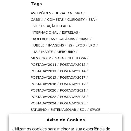
Tags
ASTERÓIDES
BURACO NEGRO
CASSINI
COMETAS
CURIOSITY
ESA
ESO
ESTAÇÃO ESPACIAL
INTERNACIONAL
ESTRELAS
EXOPLANETAS
GALÁXIAS
HIRISE
HUBBLE
IMAGENS
ISS
LPOD
LRO
LUA
MARTE
MERCÚRIO
MESSENGER
NASA
NEBULOSA
POSTADAY2011
POSTADAY2012
POSTADAY2013
POSTADAY2014
POSTADAY2015
POSTADAY2017
POSTADAY2018
POSTADAY2019
POSTADAY2020
POSTADAY2021
POSTADAY2022
POSTADAY2023
POSTADAY2024
POSTADAY2025
SATURNO
SISTEMA SOLAR
SOL
SPACE
TODAY TV
TELESCÓPIOS
TERRA
Aviso de Cookies
UNIVERSO
VÍDEO
Utilizamos cookies para melhorar sua experiência de