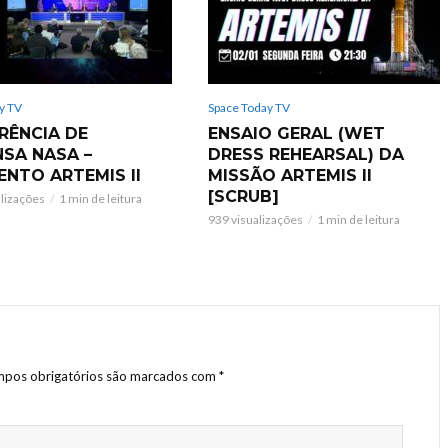
y TV
Space Today TV
RÊNCIA DE
ENSAIO GERAL (WET
NSA NASA –
DRESS REHEARSAL) DA
ENTO ARTEMIS II
MISSÃO ARTEMIS II
[SCRUB]
alizações
1 min de leitura
939 visualizações
1 min de leitura
pos obrigatórios são marcados com
*