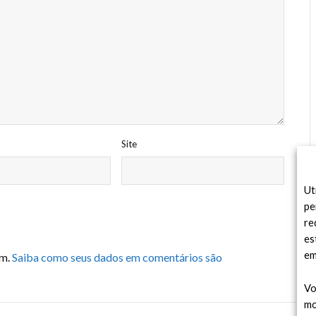
Site
Ut
pe
re
es
em
am.
Saiba como seus dados em comentários são
Vo
mo