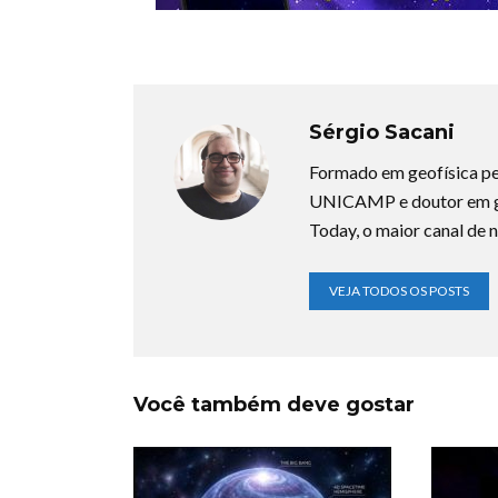
Sérgio Sacani
Formado em geofísica pe
UNICAMP e doutor em ge
Today, o maior canal de n
VEJA TODOS OS POSTS
Você também deve gostar