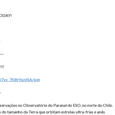
TODAY!
!
—-
!!!
l7vv_7K8tYqJd5A/join
–
ervações no Observatório do Paranal do ESO, no norte do Chile.
o tamanho da Terra que orbitam estrelas ultra-frias e anãs