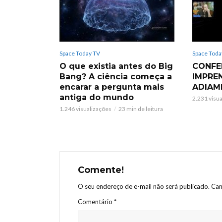
Space Today TV
Space Toda
O que existia antes do Big
CONFE
Bang? A ciência começa a
IMPRE
encarar a pergunta mais
ADIAM
antiga do mundo
2.231 visu
1.246 visualizações
23 min de leitura
Comente!
O seu endereço de e-mail não será publicado.
Cam
Comentário
*