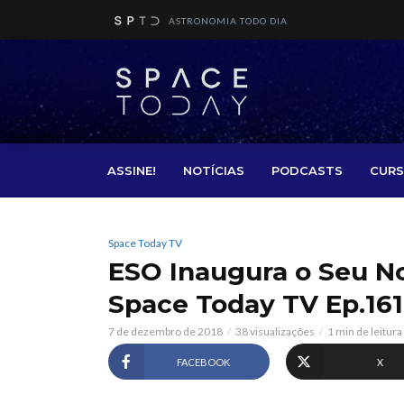
ASTRONOMIA TODO DIA
ASSINE!
NOTÍCIAS
PODCASTS
CURS
Space Today TV
ESO Inaugura o Seu N
Space Today TV Ep.161
7 de dezembro de 2018
38 visualizações
1 min de leitura
FACEBOOK
X