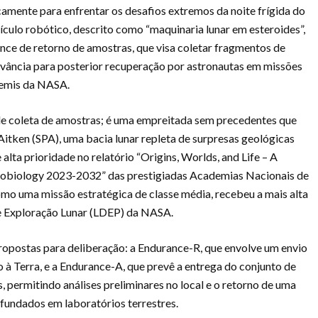
icamente para enfrentar os desafios extremos da noite frígida do
veículo robótico, descrito como “maquinaria lunar em esteroides”,
nce de retorno de amostras, que visa coletar fragmentos de
elevância para posterior recuperação por astronautas em missões
temis da NASA.
e coleta de amostras; é uma empreitada sem precedentes que
itken (SPA), uma bacia lunar repleta de surpresas geológicas
lta prioridade no relatório “Origins, Worlds, and Life – A
trobiology 2023-2032” das prestigiadas Academias Nacionais de
omo uma missão estratégica de classe média, recebeu a mais alta
e Exploração Lunar (LDEP) da NASA.
opostas para deliberação: a Endurance-R, que envolve um envio
 à Terra, e a Endurance-A, que prevê a entrega do conjunto de
permitindo análises preliminares no local e o retorno de uma
fundados em laboratórios terrestres.