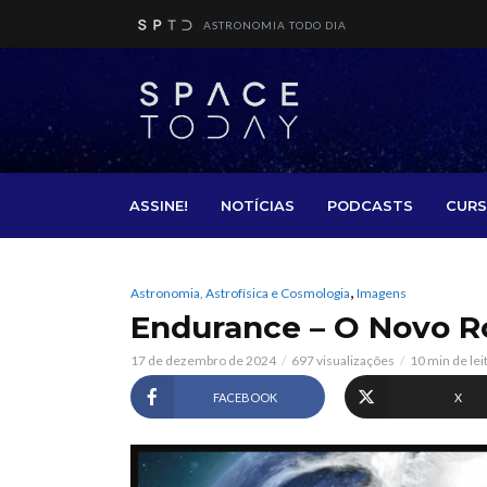
ASTRONOMIA TODO DIA
ASSINE!
NOTÍCIAS
PODCASTS
CURS
,
Astronomia, Astrofísica e Cosmologia
Imagens
Endurance – O Novo R
17 de dezembro de 2024
697 visualizações
10 min de lei
FACEBOOK
X