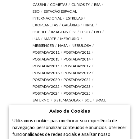
CASSINI
COMETAS
CURIOSITY
ESA
ESO
ESTAÇÃO ESPACIAL
INTERNACIONAL
ESTRELAS
EXOPLANETAS
GALÁXIAS
HIRISE
HUBBLE
IMAGENS
ISS
LPOD
LRO
LUA
MARTE
MERCÚRIO
MESSENGER
NASA
NEBULOSA
POSTADAY2011
POSTADAY2012
POSTADAY2013
POSTADAY2014
POSTADAY2015
POSTADAY2017
POSTADAY2018
POSTADAY2019
POSTADAY2020
POSTADAY2021
POSTADAY2022
POSTADAY2023
POSTADAY2024
POSTADAY2025
SATURNO
SISTEMA SOLAR
SOL
SPACE
TODAY TV
TELESCÓPIOS
TERRA
Aviso de Cookies
UNIVERSO
VÍDEO
Utilizamos cookies para melhorar sua experiência de
navegação, personalizar conteúdos e anúncios, oferecer
funcionalidades de redes sociais e analisar nosso