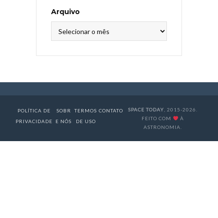
Arquivo
Arquivo
SPACE TODAY
, 2015-2026.
POLÍTICA DE
SOBR
TERMOS
CONTATO
FEITO COM
À
PRIVACIDADE
E NÓS
DE USO
ASTRONOMIA.