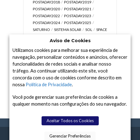
POSTADAY2018
POSTADAY2019
POSTADAY2020
POSTADAY2021
POSTADAY2022
POSTADAY2023
POSTADAY2024
POSTADAY2025
SATURNO
SISTEMA SOLAR
SOL
SPACE
TODAY TV
TELESCÓPIOS
TERRA
Aviso de Cookies
UNIVERSO
VÍDEO
Utilizamos cookies para melhorar sua experiência de
navegação, personalizar conteúdos e anúncios, oferecer
funcionalidades de redes sociais e analisar nosso
tráfego. Ao continuar utilizando este site, você
Arquivo
concorda com o uso de cookies conforme descrito em
Arquivo
nossa
Política de Privacidade
.
Você pode gerenciar suas preferências de cookies a
qualquer momento nas configurações do seu navegador.
Aceitar Todos os Cookies
Gerenciar Preferências
SPACE TODAY
, 2015-2026.
POLÍTICA DE
SOBR
TERMOS
CONTATO