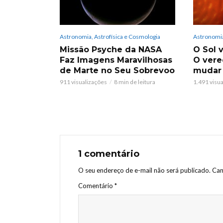
Astronomia, Astrofísica e Cosmologia
Astronomia
Missão Psyche da NASA
O Sol v
Faz Imagens Maravilhosas
O vere
de Marte no Seu Sobrevoo
mudar
911 visualizações
8 min de leitura
1.491 visu
1 comentário
O seu endereço de e-mail não será publicado.
Cam
Comentário
*