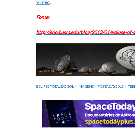
Vimeo
.
Fonte:
http://epod.usra.edu/blog/2013/01/eclipse-of-
ECLIPSE TOTAL DO SOL
IMAGENS
POSTADAY2013
TER