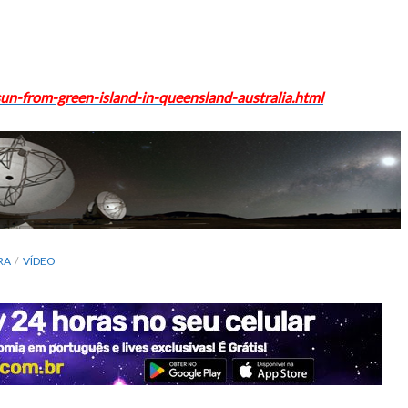
sun-from-green-island-in-queensland-australia.html
RA
VÍDEO