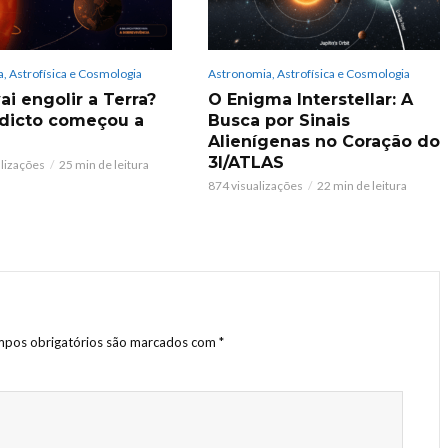
, Astrofísica e Cosmologia
Astronomia, Astrofísica e Cosmologia
ai engolir a Terra?
O Enigma Interstellar: A
dicto começou a
Busca por Sinais
Alienígenas no Coração do
3I/ATLAS
alizações
25 min de leitura
874 visualizações
22 min de leitura
pos obrigatórios são marcados com
*