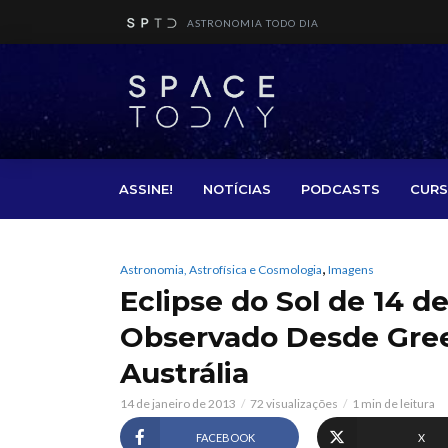
ASTRONOMIA TODO DIA
ASSINE!
NOTÍCIAS
PODCASTS
CURS
,
Astronomia, Astrofísica e Cosmologia
Imagens
Eclipse do Sol de 14 
Observado Desde Gree
Austrália
14 de janeiro de 2013
72 visualizações
1 min de leitura
FACEBOOK
X