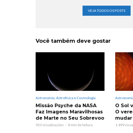
VEJA TODOS OS POSTS
Você também deve gostar
Astronomia, Astrofísica e Cosmologia
Astronomia
Missão Psyche da NASA
O Sol v
Faz Imagens Maravilhosas
O vere
de Marte no Seu Sobrevoo
mudar
923 visualizações
8 min de leitura
1.499 visu