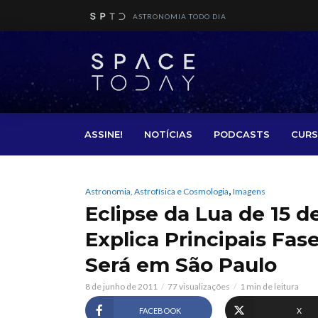
ASTRONOMIA TODO DIA
ASSINE!
NOTÍCIAS
PODCASTS
CURS
,
Astronomia, Astrofísica e Cosmologia
Imagens
Eclipse da Lua de 15 d
Explica Principais F
Será em São Paulo
8 de junho de 2011
77 visualizações
1 min de leitura
FACEBOOK
X