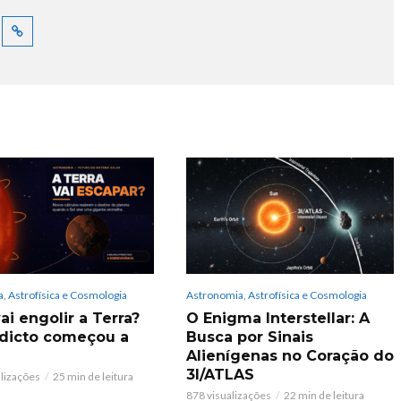
, Astrofísica e Cosmologia
Astronomia, Astrofísica e Cosmologia
ai engolir a Terra?
O Enigma Interstellar: A
dicto começou a
Busca por Sinais
Alienígenas no Coração do
3I/ATLAS
alizações
25 min de leitura
878 visualizações
22 min de leitura