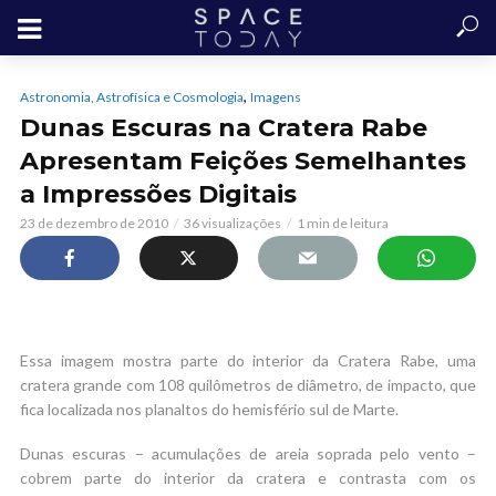
,
Astronomia, Astrofísica e Cosmologia
Imagens
Dunas Escuras na Cratera Rabe
Apresentam Feições Semelhantes
a Impressões Digitais
23 de dezembro de 2010
36 visualizações
1 min de leitura
Essa imagem mostra parte do interior da Cratera Rabe, uma
cratera grande com 108 quilômetros de diâmetro, de impacto, que
fica localizada nos planaltos do hemisfério sul de Marte.
Dunas escuras – acumulações de areia soprada pelo vento –
cobrem parte do interior da cratera e contrasta com os