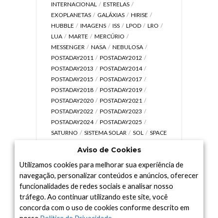
INTERNACIONAL
ESTRELAS
EXOPLANETAS
GALÁXIAS
HIRISE
HUBBLE
IMAGENS
ISS
LPOD
LRO
LUA
MARTE
MERCÚRIO
MESSENGER
NASA
NEBULOSA
POSTADAY2011
POSTADAY2012
POSTADAY2013
POSTADAY2014
POSTADAY2015
POSTADAY2017
POSTADAY2018
POSTADAY2019
POSTADAY2020
POSTADAY2021
POSTADAY2022
POSTADAY2023
POSTADAY2024
POSTADAY2025
SATURNO
SISTEMA SOLAR
SOL
SPACE
TODAY TV
TELESCÓPIOS
TERRA
Aviso de Cookies
UNIVERSO
VÍDEO
Utilizamos cookies para melhorar sua experiência de
navegação, personalizar conteúdos e anúncios, oferecer
funcionalidades de redes sociais e analisar nosso
tráfego. Ao continuar utilizando este site, você
Arquivo
concorda com o uso de cookies conforme descrito em
Arquivo