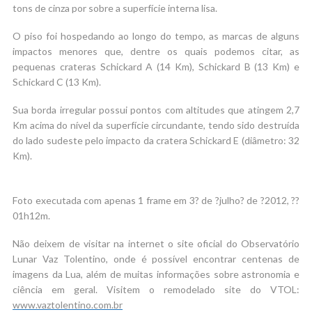
tons de cinza por sobre a superfície interna lisa.
O piso foi hospedando ao longo do tempo, as marcas de alguns
impactos menores que, dentre os quais podemos citar, as
pequenas crateras Schickard A (14 Km), Schickard B (13 Km) e
Schickard C (13 Km).
Sua borda irregular possui pontos com altitudes que atingem 2,7
Km acima do nível da superfície circundante, tendo sido destruída
do lado sudeste pelo impacto da cratera Schickard E (diâmetro: 32
Km).
Foto executada com apenas 1 frame em 3? de ?julho? de ?2012, ??
01h12m.
Não deixem de visitar na internet o site oficial do Observatório
Lunar Vaz Tolentino, onde é possível encontrar centenas de
imagens da Lua, além de muitas informações sobre astronomia e
ciência em geral. Visitem o remodelado site do VTOL:
www.vaztolentino.com.br