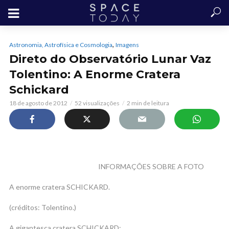
,
Astronomia, Astrofísica e Cosmologia
Imagens
Direto do Observatório Lunar Vaz
Tolentino: A Enorme Cratera
Schickard
18 de agosto de 2012
52 visualizações
2 min de leitura
INFORMAÇÕES SOBRE A FOTO
A enorme cratera SCHICKARD.
(créditos: Tolentino.)
A gigantesca cratera SCHICKARD: