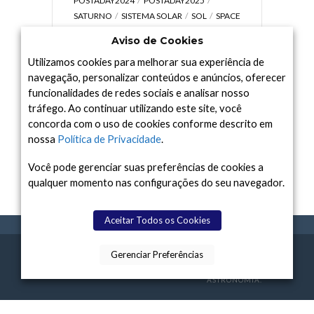
POSTADAY2024
POSTADAY2025
SATURNO
SISTEMA SOLAR
SOL
SPACE
TODAY TV
TELESCÓPIOS
TERRA
Aviso de Cookies
UNIVERSO
VÍDEO
Utilizamos cookies para melhorar sua experiência de
navegação, personalizar conteúdos e anúncios, oferecer
funcionalidades de redes sociais e analisar nosso
tráfego. Ao continuar utilizando este site, você
Arquivo
concorda com o uso de cookies conforme descrito em
Arquivo
nossa
Política de Privacidade
.
Você pode gerenciar suas preferências de cookies a
qualquer momento nas configurações do seu navegador.
Aceitar Todos os Cookies
Gerenciar Preferências
SPACE TODAY
, 2015-2026.
POLÍTICA DE
SOBR
TERMOS
CONTATO
FEITO COM
À
PRIVACIDADE
E NÓS
DE USO
ASTRONOMIA.