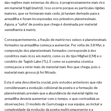
das regiões mais externas do disco, é progressivamente mais rico
em material frágil (matriz). Isso ocorre porque as partículas rígidas
maiores, que se formaram mais cedo, já haviam derivado para a
armadilha e foram incorporadas nos primeiros planetesimais.
Agora, a "safra" de poeira que chega é dominada por material
semelhante à matriz.
Consequentemente, a fração de matriz nos seixos e planetesimais
formados na armadilha começa a aumentar. Por volta de 3.8 Myr, a
composição dos planetesimais formados corresponde à dos
condritos mais ricos em matriz, como os do tipo Mighei (CM) e o
condrito de Tagish Lake (TL). É como se a peneira cósmica
começasse a reter mais do material mais fino que chega, pois o
material mais grosso já foi filtrado.
Esta é uma descoberta crucial, pois estudos anteriores que não
consideravam a evolução colisional da poeira e a formação de
planetesimais previam que a abundância de material rígido na
armadilha deveria aumentar com o tempo, o que contradizia as
observações. O modelo de Gurrutxaga e sua equipe, ao incluir a
complexidade da evolução da poeira multicomponente e a