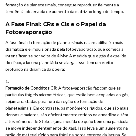
formação de planetesimais, consegue reproduzir fielmente a
tendência observada de aumento da matriz ao longo do tempo.
A Fase Final: CRs e CIs e o Papel da
Fotoevaporação
A fase final da formação de planetesimais na armadilha é a mais
dramática e é impulsionada pela fotoevaporação, que começa a
intensificar-se por volta de 4 Myr. À medida que o gás é expelido
do disco, a lacuna planetária se alarga. Isso tem um efeito
profundo na dinâmica da poeira:
Formação de Condritos CR:
A fotoevaporação faz com que as
partículas frágeis micrométricas, que estão bem acopladas ao gás,
sejam arrastadas para fora da região de formação de
planetesimais. Em contraste, os monômeros rígidos, que são mais
densos e maiores, são eficientemente retidos na armadilha e têm
altos números de Stokes (uma medida de quão bem uma partícula
se move independentemente do gás). Isso leva a um aumento na
razão de material rígido para frágil na borda externa da lacuna. Se