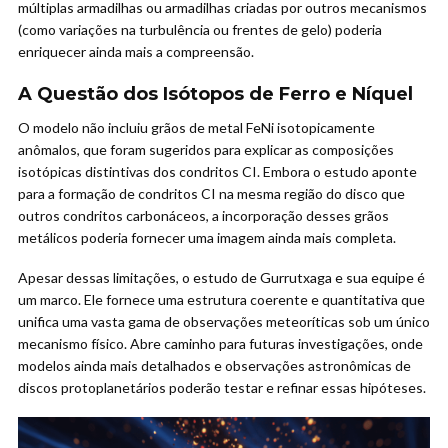
múltiplas armadilhas ou armadilhas criadas por outros mecanismos
(como variações na turbulência ou frentes de gelo) poderia
enriquecer ainda mais a compreensão.
A Questão dos Isótopos de Ferro e Níquel
O modelo não incluiu grãos de metal FeNi isotopicamente
anômalos, que foram sugeridos para explicar as composições
isotópicas distintivas dos condritos CI. Embora o estudo aponte
para a formação de condritos CI na mesma região do disco que
outros condritos carbonáceos, a incorporação desses grãos
metálicos poderia fornecer uma imagem ainda mais completa.
Apesar dessas limitações, o estudo de Gurrutxaga e sua equipe é
um marco. Ele fornece uma estrutura coerente e quantitativa que
unifica uma vasta gama de observações meteoríticas sob um único
mecanismo físico. Abre caminho para futuras investigações, onde
modelos ainda mais detalhados e observações astronômicas de
discos protoplanetários poderão testar e refinar essas hipóteses.