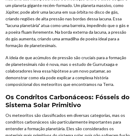
um planeta gigante recém-formado. Um planeta massivo, como
Júpiter, pode abrir uma lacuna em sua órbita no disco de gás,
criando regiões de alta pressão nas bordas dessa lacuna. Essa
"lacuna planetária" atua como uma barreira, impedindo que o gás e
a poeira fluam livremente. Na borda externa da lacuna, a pressão
do gás aumenta, criando uma armadilha de poeira ideal para a
formação de planetesimais.
A ideia de que acúmulos de pressão são cruciais para a formação
de planetesimais não é nova, mas o estudo de Gurrutxaga e
colaboradores leva essa hipótese a um novo patamar, ao
demonstrar como ela pode explicar a complexa história
composicional dos meteoritos que encontramos na Terra.
Os Condritos Carbonáceos: Fósseis do
Sistema Solar Primitivo
Os meteoritos são classificados em diversas categorias, mas os
condritos carbonáceos são particularmente importantes para
entender a formação planetária. Eles são considerados os
materiais mais primitivos do sistema solar, pois não sofreram fusão