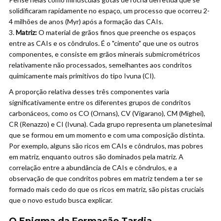
solidificaram rapidamente no espaço, um processo que ocorreu 2-
4 milhões de anos (Myr) após a formação das CAIs.
Matriz:
O material de grãos finos que preenche os espaços
entre as CAIs e os côndrulos. É o "cimento" que une os outros
componentes, e consiste em grãos minerais submicrométricos
relativamente não processados, semelhantes aos condritos
quimicamente mais primitivos do tipo Ivuna (CI).
A proporção relativa desses três componentes varia
significativamente entre os diferentes grupos de condritos
carbonáceos, como os CO (Ornans), CV (Vigarano), CM (Mighei),
CR (Renazzo) e CI (Ivuna). Cada grupo representa um planetesimal
que se formou em um momento e com uma composição distinta.
Por exemplo, alguns são ricos em CAIs e côndrulos, mas pobres
em matriz, enquanto outros são dominados pela matriz. A
correlação entre a abundância de CAIs e côndrulos, e a
observação de que condritos pobres em matriz tendem a ter se
formado mais cedo do que os ricos em matriz, são pistas cruciais
que o novo estudo busca explicar.