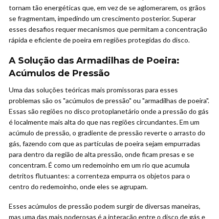
tornam tão energéticas que, em vez de se aglomerarem, os grãos
se fragmentam, impedindo um crescimento posterior. Superar
esses desafios requer mecanismos que permitam a concentração
rápida e eficiente de poeira em regiões protegidas do disco.
A Solução das Armadilhas de Poeira:
Acúmulos de Pressão
Uma das soluções teóricas mais promissoras para esses
problemas são os "acúmulos de pressão" ou "armadilhas de poeira".
Essas são regiões no disco protoplanetário onde a pressão do gás
é localmente mais alta do que nas regiões circundantes. Em um
acúmulo de pressão, o gradiente de pressão reverte o arrasto do
gás, fazendo com que as partículas de poeira sejam empurradas
para dentro da região de alta pressão, onde ficam presas e se
concentram. É como um redemoinho em um rio que acumula
detritos flutuantes: a correnteza empurra os objetos para o
centro do redemoinho, onde eles se agrupam.
Esses acúmulos de pressão podem surgir de diversas maneiras,
mas uma das mais poderosas é a interação entre o disco de gás e