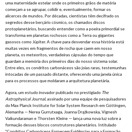
uma maternidade estelar onde os primeiros grãos de matéria
começam a se agrupar, colidir e, eventualmente, formar os
alicerces de mundos. Por décadas, cientistas têm decifrado os
segredos desse berçário cósmico, os chamados discos
protoplanetários, buscando entender como a poeira primordial se
transforma em planetas rochosos como a Terra ou gigantes
gasosos como Júpiter. A chave para desvendar essa história está
muitas vezes em fragmentos de rocha que caem em nosso
planeta, os meteoritos, verdadeiras cápsulas do tempo que
guardam a memória dos primeiros dias do nosso sistema solar.
Entre eles, os condritos carbonáceos são joias raras, testemunhas
intocadas de um passado distante, oferecendo uma janela única
para os processos que moldaram a arquitetura planetária.
Agora, um estudo inovador publicado no prestigiado
The
Astrophysical Journal
, assinado por uma equipe de pesquisadores
do Max Planck Institute for Solar System Research em Göttingen,
Alemanha — Nerea Gurrutxaga, Joanna Drążkowska, Vignesh
Vaikundaraman e Thorsten Kleine — lança uma nova luz sobre a
formação desses blocos construtores planetários. Intitulado
"Condritos Carbonáceos Fornecem Evidências para a Formação