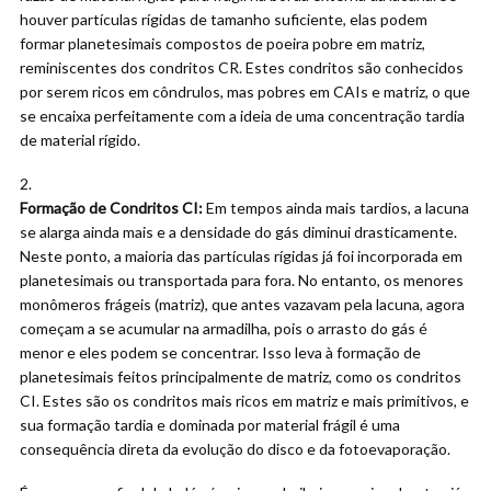
houver partículas rígidas de tamanho suficiente, elas podem
formar planetesimais compostos de poeira pobre em matriz,
reminiscentes dos condritos CR. Estes condritos são conhecidos
por serem ricos em côndrulos, mas pobres em CAIs e matriz, o que
se encaixa perfeitamente com a ideia de uma concentração tardia
de material rígido.
Formação de Condritos CI:
Em tempos ainda mais tardios, a lacuna
se alarga ainda mais e a densidade do gás diminui drasticamente.
Neste ponto, a maioria das partículas rígidas já foi incorporada em
planetesimais ou transportada para fora. No entanto, os menores
monômeros frágeis (matriz), que antes vazavam pela lacuna, agora
começam a se acumular na armadilha, pois o arrasto do gás é
menor e eles podem se concentrar. Isso leva à formação de
planetesimais feitos principalmente de matriz, como os condritos
CI. Estes são os condritos mais ricos em matriz e mais primitivos, e
sua formação tardia e dominada por material frágil é uma
consequência direta da evolução do disco e da fotoevaporação.