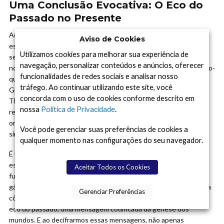
Uma Conclusão Evocativa: O Eco do
Passado no Presente
Ao olharmos para um fragmento de condrito carbonáceo, não
Aviso de Cookies
estamos apenas contemplando uma rocha antiga. Estamos
Utilizamos cookies para melhorar sua experiência de
segurando em nossas mãos um pedaço da história primordial do
navegação, personalizar conteúdos e anúncios, oferecer
nosso sistema solar, um testemunho silencioso de um balé cósmo-
funcionalidades de redes sociais e analisar nosso
químico que durou milhões de anos. O estudo de Nerea
tráfego. Ao continuar utilizando este site, você
Gurrutxaga, Joanna Drążkowska, Vignesh Vaikundaraman e
concorda com o uso de cookies conforme descrito em
Thorsten Kleine nos oferece uma partitura para essa dança,
nossa
Política de Privacidade
.
revelando como a dinâmica de um disco protoplanetário,
orquestrada por um planeta gigante, pode explicar a complexa
Você pode gerenciar suas preferências de cookies a
sinfonia de composições e idades que vemos nos meteoritos.
qualquer momento nas configurações do seu navegador.
É uma narrativa que transcende a mera catalogação de rochas
espaciais. Ela nos conecta diretamente aos processos
Aceitar Todos os Cookies
fundamentais que transformaram uma nuvem difusa de poeira e
gás em um sistema planetário rico e diversificado. Cada CAI, cada
Gerenciar Preferências
côndrulo, cada grão de matriz em um condrito carbonáceo é um
eco do passado, uma mensagem codificada da gênese dos
mundos. E ao decifrarmos essas mensagens, não apenas