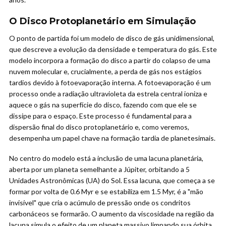
O Disco Protoplanetário em Simulação
O ponto de partida foi um modelo de disco de gás unidimensional,
que descreve a evolução da densidade e temperatura do gás. Este
modelo incorpora a formação do disco a partir do colapso de uma
nuvem molecular e, crucialmente, a perda de gás nos estágios
tardios devido à fotoevaporação interna. A fotoevaporação é um
processo onde a radiação ultravioleta da estrela central ioniza e
aquece o gás na superfície do disco, fazendo com que ele se
dissipe para o espaço. Este processo é fundamental para a
dispersão final do disco protoplanetário e, como veremos,
desempenha um papel chave na formação tardia de planetesimais.
No centro do modelo está a inclusão de uma lacuna planetária,
aberta por um planeta semelhante a Júpiter, orbitando a 5
Unidades Astronômicas (UA) do Sol. Essa lacuna, que começa a se
formar por volta de 0.6 Myr e se estabiliza em 1.5 Myr, é a "mão
invisível" que cria o acúmulo de pressão onde os condritos
carbonáceos se formarão. O aumento da viscosidade na região da
lacuna simula o efeito de um planeta massivo limpando sua órbita.