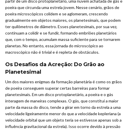
partir de um disco protoplanetário, uma nuvem achatada de gás e
poeira que circunda uma estrela jovem. Nesse cenário, grãos de
poeira microscópicos colidem e se aglomeram, crescendo
gradualmente em objetos maiores, os planetesimais, que podem
ter quilômetros de diâmetro. Esses planetesimais, por sua vez,
continuam a colidir e se fundir, formando embriões planetários
que, com o tempo, acumulam massa suficiente para se tornarem
planetas. No entanto, essa jornada do microscópico ao
macroscópico não é trivial e é repleta de obstáculos.
Os Desafios da Acreção: Do Grão ao
Planetesimal
Um dos maiores enigmas da formação planetária é como os grãos
de poeira conseguem superar certas barreiras para formar
planetesimais. Em um disco protoplanetário, a poeira e o gás
interagem de maneiras complexas. O gás, que constitui a maior
parte da massa do disco, tende a girar em torno da estrela a uma
velocidade ligeiramente menor do que a velocidade kepleriana (a
velocidade orbital que um objeto teria se estivesse apenas sob a
influência gravitacional da estrela). Isso ocorre devido à pressão