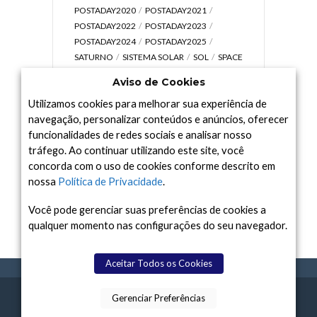
POSTADAY2020
POSTADAY2021
POSTADAY2022
POSTADAY2023
POSTADAY2024
POSTADAY2025
SATURNO
SISTEMA SOLAR
SOL
SPACE
TODAY TV
TELESCÓPIOS
TERRA
Aviso de Cookies
UNIVERSO
VÍDEO
Utilizamos cookies para melhorar sua experiência de
navegação, personalizar conteúdos e anúncios, oferecer
funcionalidades de redes sociais e analisar nosso
tráfego. Ao continuar utilizando este site, você
Arquivo
concorda com o uso de cookies conforme descrito em
Arquivo
nossa
Política de Privacidade
.
Você pode gerenciar suas preferências de cookies a
qualquer momento nas configurações do seu navegador.
Aceitar Todos os Cookies
Gerenciar Preferências
SPACE TODAY
, 2015-2026.
POLÍTICA DE
SOBR
TERMOS
CONTATO
FEITO COM
À
PRIVACIDADE
E NÓS
DE USO