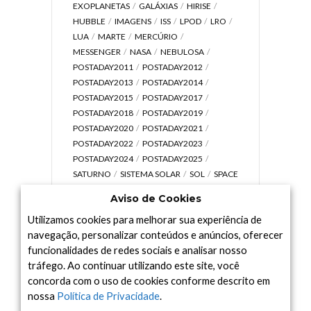
EXOPLANETAS
GALÁXIAS
HIRISE
HUBBLE
IMAGENS
ISS
LPOD
LRO
LUA
MARTE
MERCÚRIO
MESSENGER
NASA
NEBULOSA
POSTADAY2011
POSTADAY2012
POSTADAY2013
POSTADAY2014
POSTADAY2015
POSTADAY2017
POSTADAY2018
POSTADAY2019
POSTADAY2020
POSTADAY2021
POSTADAY2022
POSTADAY2023
POSTADAY2024
POSTADAY2025
SATURNO
SISTEMA SOLAR
SOL
SPACE
TODAY TV
TELESCÓPIOS
TERRA
Aviso de Cookies
UNIVERSO
VÍDEO
Utilizamos cookies para melhorar sua experiência de
navegação, personalizar conteúdos e anúncios, oferecer
funcionalidades de redes sociais e analisar nosso
tráfego. Ao continuar utilizando este site, você
Arquivo
concorda com o uso de cookies conforme descrito em
Arquivo
nossa
Política de Privacidade
.