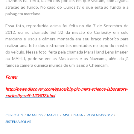
sozinhos na Terra, fazem dos pontos em que visitam, com alguma
atração ao fundo. No caso do Curiosity o que está ao fundo é a
paisagem marciana.
Essa foto, reproduzida acima foi feita no dia 7 de Setembro de
2012, ou no chamado Sol 32 da missão do Curiosity em solo
marciano e usou a câmera montada em seu braço robótico para
realizar uma foto dos instrumentos montados no topo do mastro
do veículo. Nessa foto, feita pela chamada Mars Hand Lens Imager,
ou MAHLI, pode-se ver as Mastcams e as Navcams, além da já
famosa câmera química munida de um laser, a Chemcam.
Fonte:
http://news.discovery.com/space/big-pic-mars-science-laboratory-
curiosity-self-120907.html
CURIOSITY
IMAGENS
MARTE
MSL
NASA
POSTADAY2012
SISTEMA SOLAR