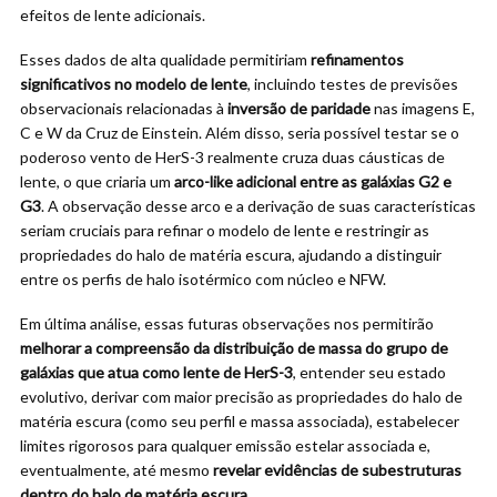
efeitos de lente adicionais.
Esses dados de alta qualidade permitiriam
refinamentos
significativos no modelo de lente
, incluindo testes de previsões
observacionais relacionadas à
inversão de paridade
nas imagens E,
C e W da Cruz de Einstein. Além disso, seria possível testar se o
poderoso vento de HerS-3 realmente cruza duas cáusticas de
lente, o que criaria um
arco-like adicional entre as galáxias G2 e
G3
. A observação desse arco e a derivação de suas características
seriam cruciais para refinar o modelo de lente e restringir as
propriedades do halo de matéria escura, ajudando a distinguir
entre os perfis de halo isotérmico com núcleo e NFW.
Em última análise, essas futuras observações nos permitirão
melhorar a compreensão da distribuição de massa do grupo de
galáxias que atua como lente de HerS-3
, entender seu estado
evolutivo, derivar com maior precisão as propriedades do halo de
matéria escura (como seu perfil e massa associada), estabelecer
limites rigorosos para qualquer emissão estelar associada e,
eventualmente, até mesmo
revelar evidências de subestruturas
dentro do halo de matéria escura
.