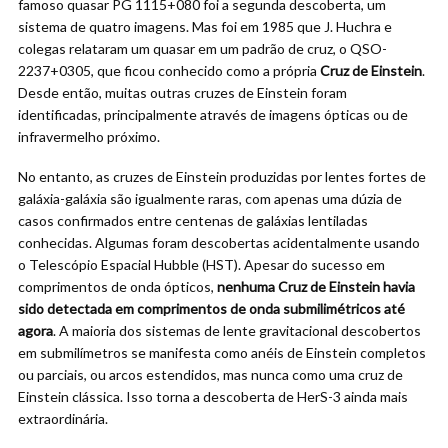
famoso quasar PG 1115+080 foi a segunda descoberta, um
sistema de quatro imagens. Mas foi em 1985 que J. Huchra e
colegas relataram um quasar em um padrão de cruz, o QSO-
2237+0305, que ficou conhecido como a própria
Cruz de Einstein
.
Desde então, muitas outras cruzes de Einstein foram
identificadas, principalmente através de imagens ópticas ou de
infravermelho próximo.
No entanto, as cruzes de Einstein produzidas por lentes fortes de
galáxia-galáxia são igualmente raras, com apenas uma dúzia de
casos confirmados entre centenas de galáxias lentiladas
conhecidas. Algumas foram descobertas acidentalmente usando
o Telescópio Espacial Hubble (HST). Apesar do sucesso em
comprimentos de onda ópticos,
nenhuma Cruz de Einstein havia
sido detectada em comprimentos de onda submilimétricos até
agora
. A maioria dos sistemas de lente gravitacional descobertos
em submilímetros se manifesta como anéis de Einstein completos
ou parciais, ou arcos estendidos, mas nunca como uma cruz de
Einstein clássica. Isso torna a descoberta de HerS-3 ainda mais
extraordinária.