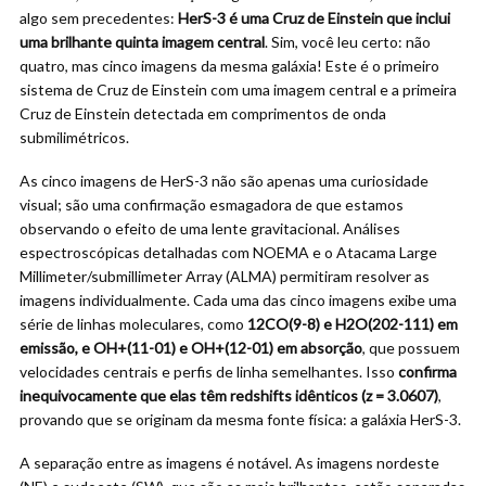
algo sem precedentes:
HerS-3 é uma Cruz de Einstein que inclui
uma brilhante quinta imagem central
. Sim, você leu certo: não
quatro, mas cinco imagens da mesma galáxia! Este é o primeiro
sistema de Cruz de Einstein com uma imagem central e a primeira
Cruz de Einstein detectada em comprimentos de onda
submilimétricos.
As cinco imagens de HerS-3 não são apenas uma curiosidade
visual; são uma confirmação esmagadora de que estamos
observando o efeito de uma lente gravitacional. Análises
espectroscópicas detalhadas com NOEMA e o Atacama Large
Millimeter/submillimeter Array (ALMA) permitiram resolver as
imagens individualmente. Cada uma das cinco imagens exibe uma
série de linhas moleculares, como
12CO(9-8) e H2O(202-111) em
emissão, e OH+(11-01) e OH+(12-01) em absorção
, que possuem
velocidades centrais e perfis de linha semelhantes. Isso
confirma
inequivocamente que elas têm redshifts idênticos (z = 3.0607)
,
provando que se originam da mesma fonte física: a galáxia HerS-3.
A separação entre as imagens é notável. As imagens nordeste