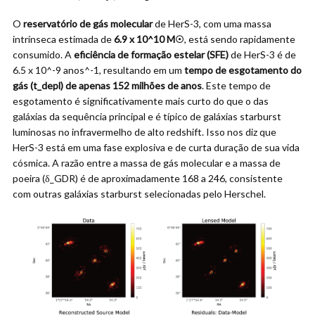
O
reservatório de gás molecular
de HerS-3, com uma massa
intrínseca estimada de
6.9 x 10^10 M
☉
, está sendo rapidamente
consumido. A
eficiência de formação estelar (SFE)
de HerS-3 é de
6.5 x 10^-9 anos^-1, resultando em um
tempo de esgotamento do
gás (t_depl) de apenas 152 milhões de anos
. Este tempo de
esgotamento é significativamente mais curto do que o das
galáxias da sequência principal e é típico de galáxias starburst
luminosas no infravermelho de alto redshift. Isso nos diz que
HerS-3 está em uma fase explosiva e de curta duração de sua vida
cósmica. A razão entre a massa de gás molecular e a massa de
poeira (δ_GDR) é de aproximadamente 168 a 246, consistente
com outras galáxias starburst selecionadas pelo Herschel.