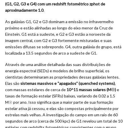
(G1, G2, G3 e G4) com um redshift fotométrico zphot de
aproximadamente 1.0
.
As galáxias G1, G2 e G3 dominam a emissão no infravermelho
próximo e estão alinhadas ao longo do eixo menor da Cruz de
Einstein. G1 está a sudeste, e G2 e G3 estão a noroeste da
imagem central, com G2 e G3 fortemente misturadas e suas
emissões difusas se sobrepondo. G4, outra galáxia do grupo, está
localizada a 13.5 segundos de arco a sudeste de G1.
Através de uma análise detalhada das suas distribuições de
energia espectral (SEDs) e modelos de brilho superficial, os
cientistas determinaram as propriedades dessas galáxias lentes.
Elas são
sistemas massivos e “apagados” (quenched systems)
,
com massas estelares de cerca de
10^11 massas solares (M
☉
)
e
taxas de formação estelar (SFRs) baixas, variando de 0.02 a 1.5
M☉ por ano. Isso significa que a maior parte de sua formação
estelar ativa já cessou, e elas são compostas principalmente por
estrelas mais velhas. A investigação do campo em um raio de 60
segundos de arco (cerca de 500 kpc) de G1 revelou um total de 10
galáxias com redshifts fotométricos consistentes com o grupo