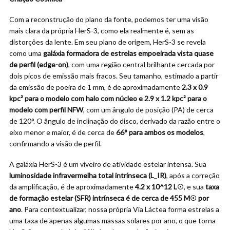
Com a reconstrução do plano da fonte, podemos ter uma visão
mais clara da própria HerS-3, como ela realmente é, sem as
distorções da lente. Em seu plano de origem, HerS-3 se revela
como uma
galáxia formadora de estrelas empoeirada vista quase
de perfil (edge-on)
, com uma região central brilhante cercada por
dois picos de emissão mais fracos. Seu tamanho, estimado a partir
da emissão de poeira de 1 mm, é de aproximadamente
2.3 x 0.9
kpc² para o modelo com halo com núcleo e 2.9 x 1.2 kpc² para o
modelo com perfil NFW
, com um ângulo de posição (PA) de cerca
de 120°. O ângulo de inclinação do disco, derivado da razão entre o
eixo menor e maior, é de cerca de
66° para ambos os modelos
,
confirmando a visão de perfil.
A galáxia HerS-3 é um viveiro de atividade estelar intensa. Sua
luminosidade infravermelha total intrínseca (L_IR)
, após a correção
da amplificação, é de aproximadamente
4.2 x 10^12 L
☉
, e sua
taxa
de formação estelar (SFR) intrínseca é de cerca de 455 M
☉
por
ano
. Para contextualizar, nossa própria Via Láctea forma estrelas a
uma taxa de apenas algumas massas solares por ano, o que torna