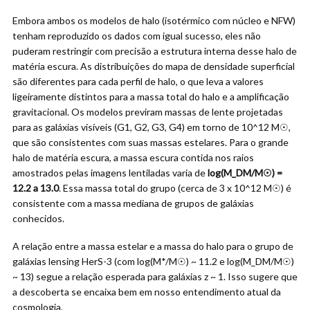
Embora ambos os modelos de halo (isotérmico com núcleo e NFW)
tenham reproduzido os dados com igual sucesso, eles não
puderam restringir com precisão a estrutura interna desse halo de
matéria escura. As distribuições do mapa de densidade superficial
são diferentes para cada perfil de halo, o que leva a valores
ligeiramente distintos para a massa total do halo e a amplificação
gravitacional. Os modelos previram massas de lente projetadas
para as galáxias visíveis (G1, G2, G3, G4) em torno de 10^12 M☉,
que são consistentes com suas massas estelares. Para o grande
halo de matéria escura, a massa escura contida nos raios
amostrados pelas imagens lentiladas varia de
log(M_DM/M
☉
) =
12.2 a 13.0
. Essa massa total do grupo (cerca de 3 x 10^12 M☉) é
consistente com a massa mediana de grupos de galáxias
conhecidos.
A relação entre a massa estelar e a massa do halo para o grupo de
galáxias lensing HerS-3 (com log(M*/M☉) ~ 11.2 e log(M_DM/M☉)
~ 13) segue a relação esperada para galáxias z ~ 1. Isso sugere que
a descoberta se encaixa bem em nosso entendimento atual da
cosmologia.