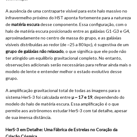
A ausência de uma contraparte visível para este halo massivo no
infravermelho próximo do HST aponta fortemente para a natureza
de
matéria escura
desse componente. Essa configuração, com o
halo de matéria escura posicionado entre as galáxias G1-G3 e G4,
aproximadamente no centro de massa do grupo, e as galáxias
visíveis distribuídas ao redor (de ~25 a 80 kpc), é sugestiva de um
grupo de galáxias não relaxado
, o que significa que ele pode não
ter atingido um equilíbrio gravitacional completo. No entanto,
observações adicionais serão necessárias para refinar ainda mais o
modelo de lente e entender melhor o estado evolutivo desse
grupo.
A amplificação gravitacional total de todas as imagens para o
sistema HerS-3 foi calculada entre
µ ~ 17 e 19
, dependendo do
modelo do halo de matéria escura. Essa amplificação é o que
permite aos astrônomos estudar HerS-3 com tal detalhe, apesar
de sua imensa distância.
HerS-3 em Detalhe: Uma Fábrica de Estrelas no Coração da
Criação Cósmica