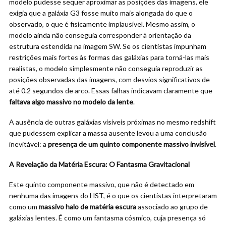
modelo pudesse sequer aproximar as posições das imagens, ele
exigia que a galáxia G3 fosse muito mais alongada do que o
observado, o que é fisicamente implausível. Mesmo assim, o
modelo ainda não conseguia corresponder à orientação da
estrutura estendida na imagem SW. Se os cientistas impunham
restrições mais fortes às formas das galáxias para torná-las mais
realistas, o modelo simplesmente não conseguia reproduzir as
posições observadas das imagens, com desvios significativos de
até 0.2 segundos de arco. Essas falhas indicavam claramente que
faltava algo massivo no modelo da lente
.
A ausência de outras galáxias visíveis próximas no mesmo redshift
que pudessem explicar a massa ausente levou a uma conclusão
inevitável: a
presença de um quinto componente massivo invisível
.
A Revelação da Matéria Escura: O Fantasma Gravitacional
Este quinto componente massivo, que não é detectado em
nenhuma das imagens do HST, é o que os cientistas interpretaram
como um
massivo halo de matéria escura
associado ao grupo de
galáxias lentes. É como um fantasma cósmico, cuja presença só