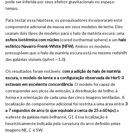
pode ser inferida por seus efeitos gravitacionais no espaço-
tempo.
Para testar essa hipótese, os pesquisadores incorporaram este
componente adicional de massa em seus modelos de lente. Eles
usaram dois tipos de modelos para o halo de matéria escura: uma
esfera isotérmica com núcleo
(cored isothermal sphere) e um
halo
esférico Navarro-Frenk-White (NFW)
. Ambos os modelos
pressupõem que o halo de matéria escura está no mesmo redshift
das galáxias visíveis (zphot ~ 1.0).
Os resultados foram notáveis:
com a adição do halo de matéria
escura, o modelo de lente e a configuração observada de HerS-3
estavam em excelente concordância
. O modelo foi capaz de
corresponder aos picos de emissão, à distribuição de brilho, à
forma e à orientação de cada uma das cinco imagens lentiladas. A
localização do componente adicional foi restrita a uma área entre
3
a 7 segundos de arco (o que equivale a cerca de 25 a 60 kpc)
a
sudeste da galáxia mais brilhante, G1. Essa localização é
heuristicamente indicada pela curvatura do arco definido pelas
imagens NE, C e SW.