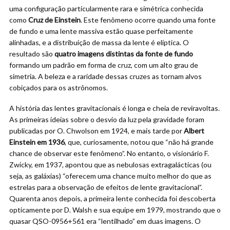
uma configuração particularmente rara e simétrica conhecida
como
Cruz de Einstein
. Este fenômeno ocorre quando uma fonte
de fundo e uma lente massiva estão quase perfeitamente
alinhadas, e a distribuição de massa da lente é elíptica. O
resultado são
quatro imagens distintas da fonte de fundo
formando um padrão em forma de cruz, com um alto grau de
simetria. A beleza e a raridade dessas cruzes as tornam alvos
cobiçados para os astrônomos.
A história das lentes gravitacionais é longa e cheia de reviravoltas.
As primeiras ideias sobre o desvio da luz pela gravidade foram
publicadas por O. Chwolson em 1924, e mais tarde por
Albert
Einstein em 1936
, que, curiosamente, notou que “não há grande
chance de observar este fenômeno”. No entanto, o visionário F.
Zwicky, em 1937, apontou que as nebulosas extragalácticas (ou
seja, as galáxias) “oferecem uma chance muito melhor do que as
estrelas para a observação de efeitos de lente gravitacional”.
Quarenta anos depois, a primeira lente conhecida foi descoberta
opticamente por D. Walsh e sua equipe em 1979, mostrando que o
quasar QSO-0956+561 era “lentilhado” em duas imagens. O