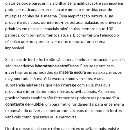
distante pode parecer mais brilhante (amplificação), e sua imagem
pode ser esticada em arcos ou até mesmo repetida, criando
múltiplas cópias de si mesma. Essa amplificação natural é um
presente dos céus, permitindo-nos estudar galáxias no universo
primitivo em escalas espaciais minúsculas, menores que 100
parsecs, com os instrumentos atuais. É como ter um telescópio
cósmico que nos permite ver o que de outra forma seria
impossível.
Sistemas de lente forte não são apenas belos espetáculos visuais;
são verdadeiros
laboratórios astrofísicos
. Eles nos permitem
investigar as propriedades da
matéria escura
em galáxias, grupos
e aglomerados. A matéria escura, como veremos, é uma
substância misteriosa que não interage com a luz, mas cuja
presença é inferida por seus efeitos gravitacionais. As lentes
gravitacionais também são ferramentas poderosas para medir a
constante de Hubble
, um parâmetro fundamental para entender a
expansão do universo, monitorando atrasos de tempo em fontes
variáveis como quasares ou supernovas.
Dentro desse fascinante reino das lentes gravitacionais, existe