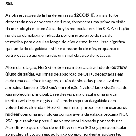
gás.
As observações da linha de emissão
12CO(9-8)
, a mais forte
detectada nos espectros de 1 mm, fornecem uma primeira visão
da morfologia e cinemática do gás molecular em HerS-3. A rotação
no disco da galáxia é indicada por um gradiente de gás do
vermelho para o azul ao longo do eixo oeste-leste. Isso significa
que um lado da galáxia está se afastando de nós, enquanto o
outro está se aproximando, um sinal clássico de rotação.
Além da rotação, HerS-3 exibe uma intensa atividade de
outflow
(fluxo de saída)
. As linhas de absorção de OH+, detectadas em
cada uma das cinco imagens, estão deslocadas para o azul em
aproximadamente
350 km/s
em relação à velocidade sistêmica do
gás molecular principal. Esse desvio para o azul é uma prova
irrefutável de que o gás está sendo
expulso da galáxia
com
velocidades elevadas. HerS-3, portanto, parece ser um
starburst
nuclear
com uma morfologia comparável à da galáxia próxima NGC
253, que também possui um vento impulsionado por starburst.
Acredita-se que o eixo do outflow em HerS-3 seja perpendicular
ao núcleo ativo, ou seja, ao longo do eixo nordeste-sudoeste.