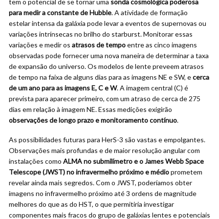
tem o potencial de se tornar uma
sonda cosmológica poderosa
para medir a constante de Hubble
. A atividade de formação
estelar intensa da galáxia pode levar a eventos de supernovas ou
variações intrínsecas no brilho do starburst. Monitorar essas
variações e medir os
atrasos de tempo
entre as cinco imagens
observadas pode fornecer uma nova maneira de determinar a taxa
de expansão do universo. Os modelos de lente preveem atrasos
de tempo na faixa de alguns dias para as imagens NE e SW, e
cerca
de um ano para as imagens E, C e W
. A imagem central (C) é
prevista para aparecer primeiro, com um atraso de cerca de 275
dias em relação à imagem NE. Essas medições exigirão
observações de longo prazo e monitoramento contínuo
.
As possibilidades futuras para HerS-3 são vastas e empolgantes.
Observações mais profundas e de maior resolução angular com
instalações como
ALMA no submilímetro e o James Webb Space
Telescope (JWST) no infravermelho próximo e médio
prometem
revelar ainda mais segredos. Com o JWST, poderíamos obter
imagens no infravermelho próximo até 3 ordens de magnitude
melhores do que as do HST, o que permitiria investigar
componentes mais fracos do grupo de galáxias lentes e potenciais