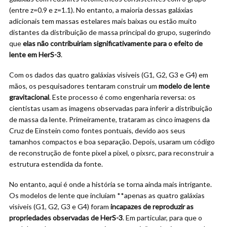
(entre z=0.9 e z=1.1). No entanto, a maioria dessas galáxias
adicionais tem massas estelares mais baixas ou estão muito
distantes da distribuição de massa principal do grupo, sugerindo
que
elas não contribuiriam significativamente para o efeito de
lente em HerS-3
.
Com os dados das quatro galáxias visíveis (G1, G2, G3 e G4) em
mãos, os pesquisadores tentaram construir um
modelo de lente
gravitacional
. Este processo é como engenharia reversa: os
cientistas usam as imagens observadas para inferir a distribuição
de massa da lente. Primeiramente, trataram as cinco imagens da
Cruz de Einstein como fontes pontuais, devido aos seus
tamanhos compactos e boa separação. Depois, usaram um código
de reconstrução de fonte pixel a pixel, o pixsrc, para reconstruir a
estrutura estendida da fonte.
No entanto, aqui é onde a história se torna ainda mais intrigante.
Os modelos de lente que incluíam **apenas as quatro galáxias
visíveis (G1, G2, G3 e G4) foram
incapazes de reproduzir as
propriedades observadas de HerS-3
. Em particular, para que o