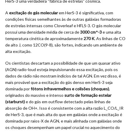
HerS-3 uma verdadeira “fábrica de estrelas” cósmica.
A
excitação do gás molecular
em HerS-3 é significativa, com
condições físicas semelhantes às de outras galáxias formadoras
de estrelas intensas como Cloverleaf e HFLS-3. O gás molecular
possui uma densidade média de cerca de
3000 cm^-3
e uma alta
temperatura cinética de aproximadamente
270 K
. As linhas de CO
de alto J, como 12CO(9-8), são fortes, indicando um ambiente de
alta excitação.
Os cientistas descartam a possibilidade de que um quasar ativo
(AGN) radio-loud esteja impulsionando essa excitação, pois os
dados de rádio não mostram indícios de tal AGN. Em vez disso, é
mais provável que a excitação do gás denso em HerS-3 seja
dominada por
fótons infravermelhos e colisões (choques)
,
originados do massivo e intenso
surto de formação estelar
(starburst)
e do gás em outflow detectado pelas linhas de
absorção de OH+. Isso é consistente com a alta razão L_CO/L_IR
de HerS-3, que é mais alta do que em galáxias onde a excitação é
dominada por raios-X de AGN, e mais alinhada com galáxias onde
os choques desempenham um papel crucial no aquecimento do