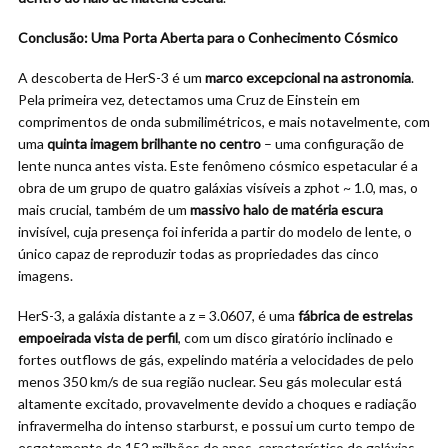
Conclusão: Uma Porta Aberta para o Conhecimento Cósmico
A descoberta de HerS-3 é um
marco excepcional na astronomia
.
Pela primeira vez, detectamos uma Cruz de Einstein em
comprimentos de onda submilimétricos, e mais notavelmente, com
uma
quinta imagem brilhante no centro
– uma configuração de
lente nunca antes vista. Este fenômeno cósmico espetacular é a
obra de um grupo de quatro galáxias visíveis a zphot ~ 1.0, mas, o
mais crucial, também de um
massivo halo de matéria escura
invisível, cuja presença foi inferida a partir do modelo de lente, o
único capaz de reproduzir todas as propriedades das cinco
imagens.
HerS-3, a galáxia distante a z = 3.0607, é uma
fábrica de estrelas
empoeirada vista de perfil
, com um disco giratório inclinado e
fortes outflows de gás, expelindo matéria a velocidades de pelo
menos 350 km/s de sua região nuclear. Seu gás molecular está
altamente excitado, provavelmente devido a choques e radiação
infravermelha do intenso starburst, e possui um curto tempo de
esgotamento de 152 milhões de anos, característico de galáxias