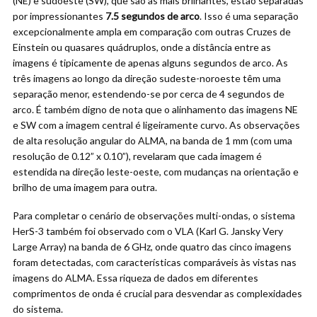
(NE) e sudoeste (SW), que são as mais brilhantes, estão separadas
por impressionantes
7.5 segundos de arco
. Isso é uma separação
excepcionalmente ampla em comparação com outras Cruzes de
Einstein ou quasares quádruplos, onde a distância entre as
imagens é tipicamente de apenas alguns segundos de arco. As
três imagens ao longo da direção sudeste-noroeste têm uma
separação menor, estendendo-se por cerca de 4 segundos de
arco. É também digno de nota que o alinhamento das imagens NE
e SW com a imagem central é ligeiramente curvo. As observações
de alta resolução angular do ALMA, na banda de 1 mm (com uma
resolução de 0.12” x 0.10”), revelaram que cada imagem é
estendida na direção leste-oeste, com mudanças na orientação e
brilho de uma imagem para outra.
Para completar o cenário de observações multi-ondas, o sistema
HerS-3 também foi observado com o VLA (Karl G. Jansky Very
Large Array) na banda de 6 GHz, onde quatro das cinco imagens
foram detectadas, com características comparáveis às vistas nas
imagens do ALMA. Essa riqueza de dados em diferentes
comprimentos de onda é crucial para desvendar as complexidades
do sistema.