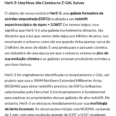
HerS-3: Uma Nova Jóia Cósmica no Z-GAL Survey
O objeto de nossa notícia é
HerS-3
, uma
galáxia formadora de
estrelas empoeirada (DSFG)
localizada a um
redshift
espectroscópico de zspec = 3.0607
. Em termos leigos, isso
significa que HerS-3 é uma galáxia incrivelmente distante, tão
distante que a luz que vemos dela viajou por bilhões de anos, nos
mostrando o universo como ele era quando tinha apenas cerca de
2 bilhões de anos de idade. É uma janela para o passado cósmico,
um vislumbre de uma época em que o universo estava no
pico de
sua evolução cósmica
e as galáxias estavam produzindo estrelas a
um ritmo furioso.
HerS-3 foi originalmente identificada no levantamento z-GAL, um
projeto que usa o IRAM Northern Extended Millimeter Array
(NOEMA) para obter redshifts precisos de DSFGs brilhantes
selecionadas pelo Herschel. Este levantamento é fundamental
para explorar as propriedades dessas galáxias de alto redshift. No
entanto, HerS-3 se destacou imediatamente por sua
morfologia
de lente incomum
. As observações iniciais com NOEMA, na banda
de 1 mm, com uma resolução angular de 0.92” x 0.52”, revelaram