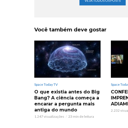
VEJA TODOS OS POSTS
Você também deve gostar
Space Today TV
Space Toda
O que existia antes do Big
CONFE
Bang? A ciência começa a
IMPRE
encarar a pergunta mais
ADIAM
antiga do mundo
2.232 visu
1.247 visualizações
23 min de leitura