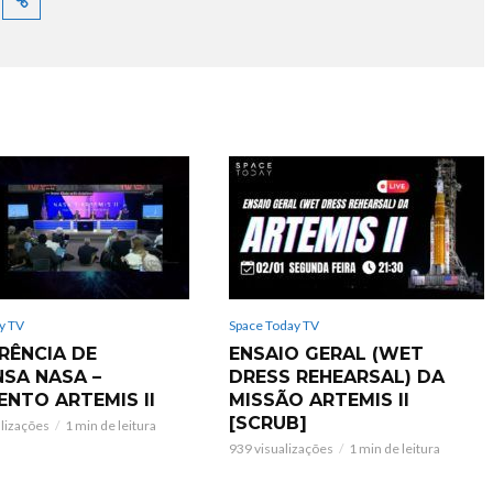
y TV
Space Today TV
RÊNCIA DE
ENSAIO GERAL (WET
NSA NASA –
DRESS REHEARSAL) DA
ENTO ARTEMIS II
MISSÃO ARTEMIS II
[SCRUB]
alizações
1 min de leitura
939 visualizações
1 min de leitura