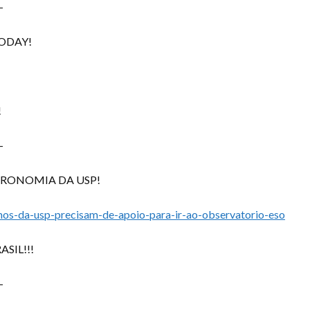
–
TODAY!
!
–
TRONOMIA DA USP!
mos-da-usp-precisam-de-apoio-para-ir-ao-observatorio-eso
SIL!!!
–