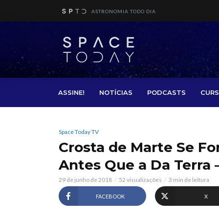
ASTRONOMIA TODO DIA
ASSINE!
NOTÍCIAS
PODCASTS
CURS
Space Today TV
Crosta de Marte Se F
Antes Que a Da Terra 
29 de junho de 2018
52 visualizações
3 min de leitura
FACEBOOK
X