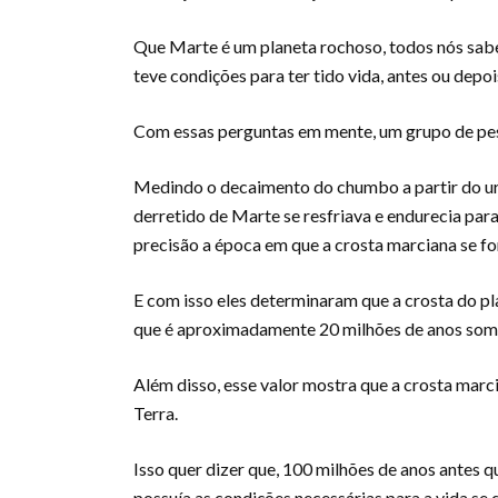
Que Marte é um planeta rochoso, todos nós sabe
teve condições para ter tido vida, antes ou depo
Com essas perguntas em mente, um grupo de pes
Medindo o decaimento do chumbo a partir do ur
derretido de Marte se resfriava e endurecia para
precisão a época em que a crosta marciana se f
E com isso eles determinaram que a crosta do pl
que é aproximadamente 20 milhões de anos some
Além disso, esse valor mostra que a crosta marc
Terra.
Isso quer dizer que, 100 milhões de anos antes q
possuía as condições necessárias para a vida se 