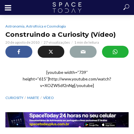
Astronomia, Astrofísica e Cosmologia
Construindo a Curiosity (Vídeo)
20 de agosto de 2010
27 visualizações
1 min de leitura
[youtube width=”739″
height=”615″]http://www.youtube.com/watch?
v=XOZWSdf2nNg[/youtube]
CURIOSITY
MARTE
VÍDEO