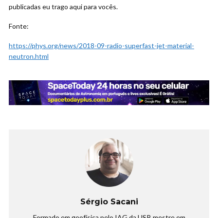
publicadas eu trago aqui para vocês.
Fonte:
https://phys.org/news/2018-09-radio-superfast-jet-material-
neutron.html
Sérgio Sacani
Formado em geofísica pelo IAG da USP, mestre em