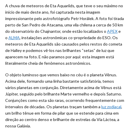
A chuva de meteoros de Eta Aquariids, que teve o seu máximo no
início de maio deste ano, foi capturada nesta imagem
impressionante pelo astrofotógrafo Petr Horálek. A foto foi tirada
perto de San Pedro de Atacama, uma vila chilena a cerca de 50 km
do observatório do Chajnantor, onde estão localizados o
APEX
e
o
ALMA
, instalações astronômicas co-propriedade do ESO. Os
meteoros de Eta Aquariids são causados pelos restos do cometa
de Halley e podemos vê-los nas brilhantes “setas” de luz que
aparecem na foto. E não paramos por aqui: esta imagem está
literalmente cheia de fenômenos astronômicos.
O objeto luminoso que vemos baixo no céu é o planeta Vênus.
Acima dele, formando uma linha bastante satisfatória, temos
vários planetas em conjunção. Diretamente acima de Vênus está
Júpiter, seguido pelo brilhante Marte vermelho e depois Saturno.
Conjunções como esta são raras, ocorrendo frequentemente com
intervalos de décadas. Os planetas traçam também a
luz zodiacal
,
um brilho tênue em forma de pilar que se estende para cima em
direção ao centro denso e brilhante de estrelas da Via Láctea, a
nossa Galáxia.