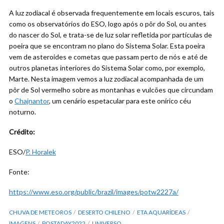
A luz zodiacal é observada frequentemente em locais escuros, tais
como os observatórios do ESO, logo após o pôr do Sol, ou antes
do nascer do Sol, e trata-se de luz solar refletida por partículas de
poeira que se encontram no plano do Sistema Solar. Esta poeira
vem de asteroides e cometas que passam perto de nós e até de
outros planetas interiores do Sistema Solar como, por exemplo,
Marte. Nesta imagem vemos a luz zodiacal acompanhada de um
pôr de Sol vermelho sobre as montanhas e vulcões que circundam
o
Chajnantor
, um cenário espetacular para este onírico céu
noturno.
Crédito:
ESO/
P. Horalek
Fonte:
https://www.eso.org/public/brazil/images/potw2227a/
CHUVA DE METEOROS
DESERTO CHILENO
ETA AQUARÍDEAS
IMAGENS
POSTADAY2022
UNIVERSO