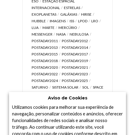
ESO
ESTAÇÃO ESPACIAL
INTERNACIONAL
ESTRELAS
EXOPLANETAS
GALÁXIAS
HIRISE
HUBBLE
IMAGENS
ISS
LPOD
LRO
LUA
MARTE
MERCÚRIO
MESSENGER
NASA
NEBULOSA
POSTADAY2011
POSTADAY2012
POSTADAY2013
POSTADAY2014
POSTADAY2015
POSTADAY2017
POSTADAY2018
POSTADAY2019
POSTADAY2020
POSTADAY2021
POSTADAY2022
POSTADAY2023
POSTADAY2024
POSTADAY2025
SATURNO
SISTEMA SOLAR
SOL
SPACE
TODAY TV
TELESCÓPIOS
TERRA
Aviso de Cookies
UNIVERSO
VÍDEO
Utilizamos cookies para melhorar sua experiência de
navegação, personalizar conteúdos e anúncios, oferecer
funcionalidades de redes sociais e analisar nosso
tráfego. Ao continuar utilizando este site, você
Arquivo
concorda com o uso de cookies conforme descrito em