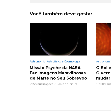
Você também deve gostar
Astronomia, Astrofísica e Cosmologia
Astronomia
Missão Psyche da NASA
O Sol v
Faz Imagens Maravilhosas
O vere
de Marte no Seu Sobrevoo
mudar
925 visualizações
8 min de leitura
1.500 visu