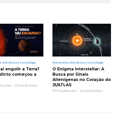
, Astrofísica e Cosmologia
Astronomia, Astrofísica e Cosmologia
ai engolir a Terra?
O Enigma Interstellar: A
dicto começou a
Busca por Sinais
Alienígenas no Coração do
3I/ATLAS
alizações
25 min de leitura
879 visualizações
22 min de leitura