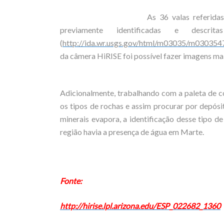
As 36 valas referida
previamente identificadas e descri
(
http://ida.wr.usgs.gov/html/m03035/m030354
da câmera HiRISE foi possível fazer imagens ma
Adicionalmente, trabalhando com a paleta de cor
os tipos de rochas e assim procurar por depós
minerais evapora, a identificação desse tipo d
região havia a presença de água em Marte.
Fonte:
http://hirise.lpl.arizona.edu/ESP_022682_1360