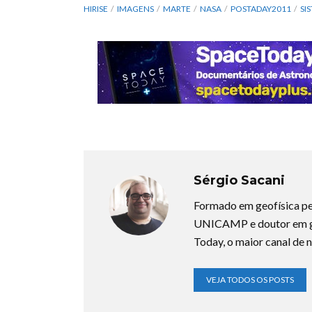
HIRISE
IMAGENS
MARTE
NASA
POSTADAY2011
SI
Sérgio Sacani
Formado em geofísica pe
UNICAMP e doutor em ge
Today, o maior canal de n
VEJA TODOS OS POSTS