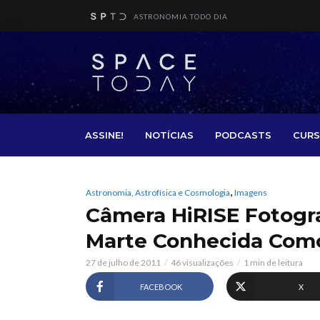
ASTRONOMIA TODO DIA
ASSINE!
NOTÍCIAS
PODCASTS
CURS
,
Astronomia, Astrofísica e Cosmologia
Imagens
Câmera HiRISE Fotogr
Marte Conhecida Como
27 de julho de 2011
46 visualizações
1 min de leitura
FACEBOOK
X