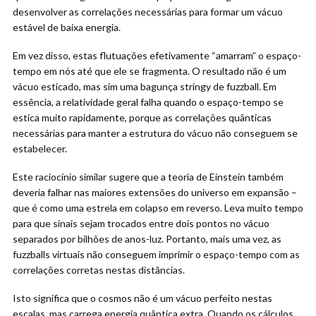
desenvolver as correlações necessárias para formar um vácuo
estável de baixa energia.
Em vez disso, estas flutuações efetivamente “amarram” o espaço-
tempo em nós até que ele se fragmenta. O resultado não é um
vácuo esticado, mas sim uma bagunça stringy de fuzzball. Em
essência, a relatividade geral falha quando o espaço-tempo se
estica muito rapidamente, porque as correlações quânticas
necessárias para manter a estrutura do vácuo não conseguem se
estabelecer.
Este raciocínio similar sugere que a teoria de Einstein também
deveria falhar nas maiores extensões do universo em expansão –
que é como uma estrela em colapso em reverso. Leva muito tempo
para que sinais sejam trocados entre dois pontos no vácuo
separados por bilhões de anos-luz. Portanto, mais uma vez, as
fuzzballs virtuais não conseguem imprimir o espaço-tempo com as
correlações corretas nestas distâncias.
Isto significa que o cosmos não é um vácuo perfeito nestas
escalas, mas carrega energia quântica extra. Quando os cálculos