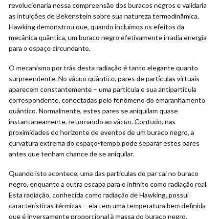
revolucionaria nossa compreensão dos buracos negros e validaria
as intuições de Bekenstein sobre sua natureza termodinâmica.
Hawking demonstrou que, quando incluímos os efeitos da
mecânica quântica, um buraco negro efetivamente irradia energia
para o espaço circundante.
O mecanismo por trás desta radiação é tanto elegante quanto
surpreendente. No vácuo quântico, pares de partículas virtuais
aparecem constantemente – uma partícula e sua antipartícula
correspondente, conectadas pelo fenômeno do emaranhamento
quântico. Normalmente, estes pares se aniquilam quase
instantaneamente, retornando ao vácuo. Contudo, nas
proximidades do horizonte de eventos de um buraco negro, a
curvatura extrema do espaço-tempo pode separar estes pares
antes que tenham chance de se aniquilar.
Quando isto acontece, uma das partículas do par cai no buraco
negro, enquanto a outra escapa para o infinito como radiação real.
Esta radiação, conhecida como radiação de Hawking, possui
características térmicas – ela tem uma temperatura bem definida
que é inversamente proporcional à massa do buraco negro.