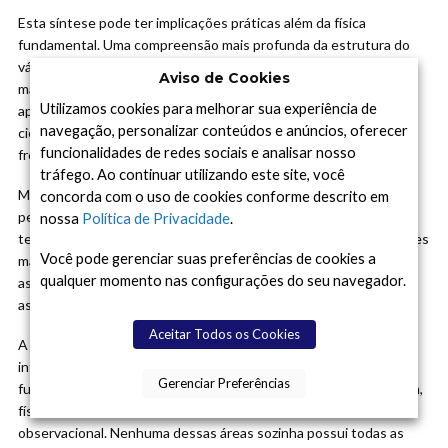
Esta síntese pode ter implicações práticas além da física
fundamental. Uma compreensão mais profunda da estrutura do
vácuo quântico pode levar a novas tecnologias baseadas na
Aviso de Cookies
manipulação das propriedades do espaço-tempo. Embora tais
Utilizamos cookies para melhorar sua experiência de
aplicações possam estar muito distantes no futuro, a história da
navegação, personalizar conteúdos e anúncios, oferecer
ciência nos ensina que descobertas fundamentais
funcionalidades de redes sociais e analisar nosso
frequentemente levam a avanços tecnológicos inesperados.
tráfego. Ao continuar utilizando este site, você
Mais imediatamente, esta teoria oferece um programa de
concorda com o uso de cookies conforme descrito em
pesquisa rico e bem definido para as próximas décadas. Físicos
nossa
Política de Privacidade
.
teóricos podem trabalhar para refinar os cálculos e fazer previsões
Você pode gerenciar suas preferências de cookies a
mais precisas, enquanto observadores podem procurar por
qualquer momento nas configurações do seu navegador.
assinaturas específicas da teoria em dados cosmológicos e
astrofísicos.
Aceitar Todos os Cookies
A teoria também destaca a importância da colaboração
interdisciplinar na física moderna. A resolução destes problemas
Gerenciar Preferências
fundamentais requer expertise em teoria das cordas, cosmologia,
física de buracos negros, mecânica quântica e astronomia
observacional. Nenhuma dessas áreas sozinha possui todas as