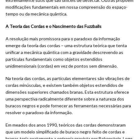
extremamente sutis que são difíceis de detectar. Outras propõem
modificações fundamentais em nossa compreensão do espaço-
tempo ou da mecânica quântica.
A Teoria das Cordas e o Nascimento das Fuzzballs
A resolução mais promissora para o paradoxo da informação
emerge da teoria das cordas – uma estrutura teórica que tenta
unificar a mecânica quântica com a gravidade descrevendo as
partículas fundamentais como objetos estendidos
unidimensionais (cordas) em vez de pontos sem dimensão.
Na teoria das cordas, as partículas elementares são vibrações de
cordas minúsculas, e existem também objetos estendidos de
dimensões superiores chamados branas. Esta estrutura oferece
uma perspectiva radicalmente diferente sobre a natureza dos
buracos negros e pode fornecer as ferramentas necessárias para
resolver o paradoxo da informação.
Em meados dos anos 1990, teóricos das cordas demonstraram
que um modelo simplificado de buraco negro feito de cordas e
branas teria exatamente a entropia prevista por Bekenstein. Logo