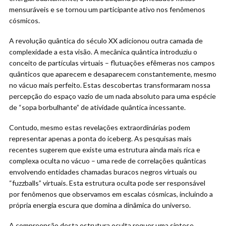
mensuráveis e se tornou um participante ativo nos fenômenos
cósmicos.
A revolução quântica do século XX adicionou outra camada de
complexidade a esta visão. A mecânica quântica introduziu o
conceito de partículas virtuais – flutuações efêmeras nos campos
quânticos que aparecem e desaparecem constantemente, mesmo
no vácuo mais perfeito. Estas descobertas transformaram nossa
percepção do espaço vazio de um nada absoluto para uma espécie
de “sopa borbulhante” de atividade quântica incessante.
Contudo, mesmo estas revelações extraordinárias podem
representar apenas a ponta do iceberg. As pesquisas mais
recentes sugerem que existe uma estrutura ainda mais rica e
complexa oculta no vácuo – uma rede de correlações quânticas
envolvendo entidades chamadas buracos negros virtuais ou
“fuzzballs” virtuais. Esta estrutura oculta pode ser responsável
por fenômenos que observamos em escalas cósmicas, incluindo a
própria energia escura que domina a dinâmica do universo.
A compreensão desta estrutura oculta requer uma síntese