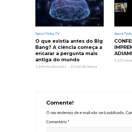
Space Today TV
Space Toda
O que existia antes do Big
CONFE
Bang? A ciência começa a
IMPRE
encarar a pergunta mais
ADIAM
antiga do mundo
2.225 visu
1.244 visualizações
23 min de leitura
Comente!
O seu endereço de e-mail não será publicado.
Cam
Comentário
*