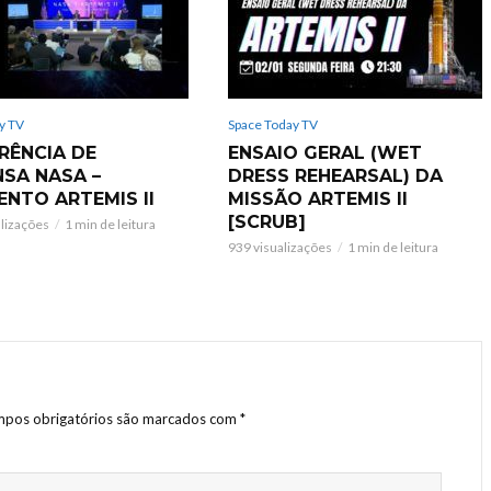
y TV
Space Today TV
RÊNCIA DE
ENSAIO GERAL (WET
NSA NASA –
DRESS REHEARSAL) DA
ENTO ARTEMIS II
MISSÃO ARTEMIS II
[SCRUB]
alizações
1 min de leitura
939 visualizações
1 min de leitura
pos obrigatórios são marcados com
*