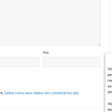
Site
Ut
pe
re
es
em
am.
Saiba como seus dados em comentários são
Vo
mo