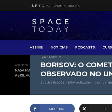
ASTRONOMIA TODO DIA
ASSINE!
NOTÍCIAS
PODCASTS
CURS
Space Today TV
BORISOV: O COMET
ANTERIOR
NASA MARCA PARA 11 DE
OBSERVADO NO U
ABRIL VOO DO INGENUITY
2 de abril de 2021
138 visualizações
1 min de leit
FACEBOOK
X