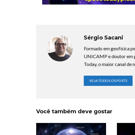
Sérgio Sacani
Formado em geofísica pe
UNICAMP e doutor em ge
Today, o maior canal de n
VEJA TODOS OS POSTS
Você também deve gostar