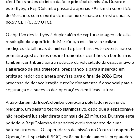
científicos antes do início da fase principal da missão. Durante
este flyby, a BepiColombo passará a apenas 295 km da superfície
de Mercúrio, com o ponto de maior aproximação previsto para as
06:59 CET (05:59 UTC).
O objetivo deste flyby é duplo: além de capturar imagens de alta
resolução da superfície de Mercúrio, a missão visa realizar
medições detalhadas do ambiente planetário. Este evento não só
permitirá ajustes finos nos instrumentos científicos a bordo, mas
também contribuirá para a redução da velocidade da espaçonave e
a alteração de sua trajetória, preparando-a para a inserção em
órbita ao redor do planeta prevista para o final de 2026. Este
processo de desaceleração e redirecionamento é essencial para a
segurança e o sucesso das operações científicas futuras.
A abordagem da BepiColombo começará pelo lado noturno de
Mercúrio, um desafio técnico significativo, dado que a espaçonave
não receberá luz solar direta por mais de 23 minutos. Durante este
período, a BepiColombo dependerá exclusivamente de suas
baterias internas. Os operadores da missão no Centro Europeu de
Operações Espaciais (ESOC) estão meticulosamente preparados