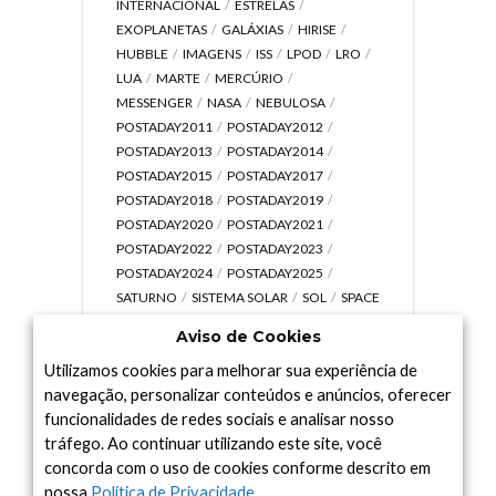
INTERNACIONAL
ESTRELAS
EXOPLANETAS
GALÁXIAS
HIRISE
HUBBLE
IMAGENS
ISS
LPOD
LRO
LUA
MARTE
MERCÚRIO
MESSENGER
NASA
NEBULOSA
POSTADAY2011
POSTADAY2012
POSTADAY2013
POSTADAY2014
POSTADAY2015
POSTADAY2017
POSTADAY2018
POSTADAY2019
POSTADAY2020
POSTADAY2021
POSTADAY2022
POSTADAY2023
POSTADAY2024
POSTADAY2025
SATURNO
SISTEMA SOLAR
SOL
SPACE
TODAY TV
TELESCÓPIOS
TERRA
Aviso de Cookies
UNIVERSO
VÍDEO
Utilizamos cookies para melhorar sua experiência de
navegação, personalizar conteúdos e anúncios, oferecer
funcionalidades de redes sociais e analisar nosso
tráfego. Ao continuar utilizando este site, você
Arquivo
concorda com o uso de cookies conforme descrito em
Arquivo
nossa
Política de Privacidade
.