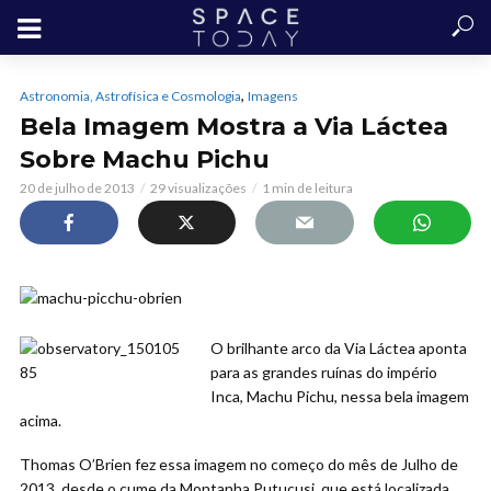
,
Astronomia, Astrofísica e Cosmologia
Imagens
Bela Imagem Mostra a Via Láctea
Sobre Machu Pichu
20 de julho de 2013
29 visualizações
1 min de leitura
O brilhante arco da Via Láctea aponta
para as grandes ruínas do império
Inca, Machu Pichu, nessa bela imagem
acima.
Thomas O’Brien fez essa imagem no começo do mês de Julho de
2013, desde o cume da Montanha Putucusi, que está localizada