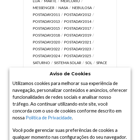
LUA
MARTE
MERCÚRIO
MESSENGER
NASA
NEBULOSA
POSTADAY2011
POSTADAY2012
POSTADAY2013
POSTADAY2014
POSTADAY2015
POSTADAY2017
POSTADAY2018
POSTADAY2019
POSTADAY2020
POSTADAY2021
POSTADAY2022
POSTADAY2023
POSTADAY2024
POSTADAY2025
SATURNO
SISTEMA SOLAR
SOL
SPACE
TODAY TV
TELESCÓPIOS
TERRA
Aviso de Cookies
UNIVERSO
VÍDEO
Utilizamos cookies para melhorar sua experiência de
navegação, personalizar conteúdos e anúncios, oferecer
funcionalidades de redes sociais e analisar nosso
tráfego. Ao continuar utilizando este site, você
Arquivo
concorda com o uso de cookies conforme descrito em
Arquivo
nossa
Política de Privacidade
.
Você pode gerenciar suas preferências de cookies a
qualquer momento nas configurações do seu navegador.