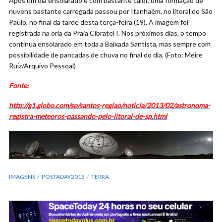
Após um dia ensolarado e com bastante calor, uma formação de
nuvens bastante carregada passou por Itanhaém, no litoral de São
Paulo, no final da tarde desta terça-feira (19). A imagem foi
registrada na orla da Praia Cibratel I. Nos próximos dias, o tempo
continua ensolarado em toda a Baixada Santista, mas sempre com
possibilidade de pancadas de chuva no final do dia. (Foto: Meire
Ruiz/Arquivo Pessoal)
Fonte:
http://g1.globo.com/sp/santos-regiao/noticia/2013/02/astronoma-
registra-meteoros-passando-pelo-litoral-de-sp.html
IMAGENS
POSTADAY2013
TERRA