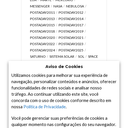
MESSENGER
NASA
NEBULOSA
POSTADAY2011
POSTADAY2012
POSTADAY2013
POSTADAY2014
POSTADAY2015
POSTADAY2017
POSTADAY2018
POSTADAY2019
POSTADAY2020
POSTADAY2021
POSTADAY2022
POSTADAY2023
POSTADAY2024
POSTADAY2025
SATURNO
SISTEMA SOLAR
SOL
SPACE
TODAY TV
TELESCÓPIOS
TERRA
Aviso de Cookies
UNIVERSO
VÍDEO
Utilizamos cookies para melhorar sua experiência de
navegação, personalizar conteúdos e anúncios, oferecer
funcionalidades de redes sociais e analisar nosso
tráfego. Ao continuar utilizando este site, você
Arquivo
concorda com o uso de cookies conforme descrito em
Arquivo
nossa
Política de Privacidade
.
Você pode gerenciar suas preferências de cookies a
qualquer momento nas configurações do seu navegador.