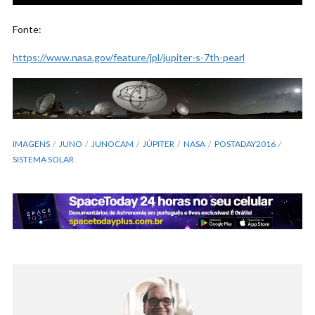
Fonte:
https://www.nasa.gov/feature/jpl/jupiter-s-7th-pearl
IMAGENS
JUNO
JUNOCAM
JÚPITER
NASA
POSTADAY2016
SISTEMA SOLAR