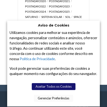
POSTADAY2020
POSTADAY2021
POSTADAY2022
POSTADAY2023
POSTADAY2024
POSTADAY2025
SATURNO
SISTEMA SOLAR
SOL
SPACE
TODAY TV
TELESCÓPIOS
TERRA
Aviso de Cookies
UNIVERSO
VÍDEO
Utilizamos cookies para melhorar sua experiência de
navegação, personalizar conteúdos e anúncios, oferecer
funcionalidades de redes sociais e analisar nosso
tráfego. Ao continuar utilizando este site, você
Arquivo
concorda com o uso de cookies conforme descrito em
Arquivo
nossa
Política de Privacidade
.
Você pode gerenciar suas preferências de cookies a
qualquer momento nas configurações do seu navegador.
Aceitar Todos os Cookies
Gerenciar Preferências
SPACE TODAY
, 2015-2026.
POLÍTICA DE
SOBR
TERMOS
CONTATO
FEITO COM
À
PRIVACIDADE
E NÓS
DE USO
ASTRONOMIA.