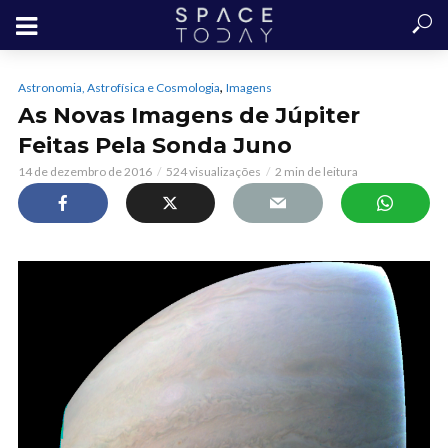
,
Astronomia, Astrofísica e Cosmologia
Imagens
As Novas Imagens de Júpiter
Feitas Pela Sonda Juno
14 de dezembro de 2016
524 visualizações
2 min de leitura