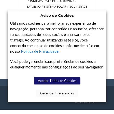
POSTADAY2024
POSTADAY2025
SATURNO
SISTEMA SOLAR
SOL
SPACE
TODAY TV
TELESCÓPIOS
TERRA
Aviso de Cookies
UNIVERSO
VÍDEO
Utilizamos cookies para melhorar sua experiência de
navegação, personalizar conteúdos e anúncios, oferecer
funcionalidades de redes sociais e analisar nosso
tráfego. Ao continuar utilizando este site, você
Arquivo
concorda com o uso de cookies conforme descrito em
Arquivo
nossa
Política de Privacidade
.
Você pode gerenciar suas preferências de cookies a
qualquer momento nas configurações do seu navegador.
Aceitar Todos os Cookies
Gerenciar Preferências
SPACE TODAY
, 2015-2026.
POLÍTICA DE
SOBR
TERMOS
CONTATO
FEITO COM
À
PRIVACIDADE
E NÓS
DE USO
ASTRONOMIA.