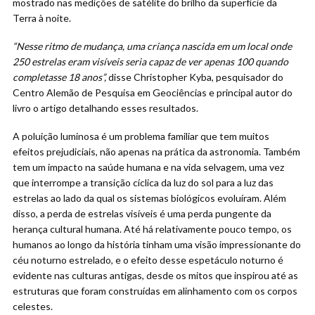
mostrado nas medições de satélite do brilho da superfície da
Terra à noite.
“Nesse ritmo de mudança, uma criança nascida em um local onde
250 estrelas eram visíveis seria capaz de ver apenas 100 quando
completasse 18 anos”,
disse Christopher Kyba, pesquisador do
Centro Alemão de Pesquisa em Geociências e principal autor do
livro o artigo detalhando esses resultados.
A poluição luminosa é um problema familiar que tem muitos
efeitos prejudiciais, não apenas na prática da astronomia. Também
tem um impacto na saúde humana e na vida selvagem, uma vez
que interrompe a transição cíclica da luz do sol para a luz das
estrelas ao lado da qual os sistemas biológicos evoluíram. Além
disso, a perda de estrelas visíveis é uma perda pungente da
herança cultural humana. Até há relativamente pouco tempo, os
humanos ao longo da história tinham uma visão impressionante do
céu noturno estrelado, e o efeito desse espetáculo noturno é
evidente nas culturas antigas, desde os mitos que inspirou até as
estruturas que foram construídas em alinhamento com os corpos
celestes.