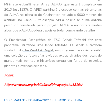
Millimeter/submillimeter Array (ALMA), que estará completo em
2013 (
eso1137
). O APEX partilhará o espaço com as 66 antenas
do ALMA no planalto do Chajnantor, situado a 5000 metros de
altitude, no Chile. O telescópio APEX baseia-se numa antena
protótipo construída para o projeto ALMA, e encontrará muitos
alvos que o ALMA poderá depois estudar com grande detalhe
O Embaixador Fotográfico do ESO Babak Tafreshi fez este
panorama utilizando uma lente telefoto. O Babak é também
fundador do
The World At Night
, um programa para criar e exibir
uma coleção de fotografias e vídeos extraordinários dos locais do
mundo mais bonitos e históricos contra um fundo de estrelas,
planetas e eventos celestes.
Fonte:
http://www.eso.org/public/brazil/images/potw1216a/
ESO
IMAGENS
POSTADAY2012
TELESCÓPIOS
TERRA