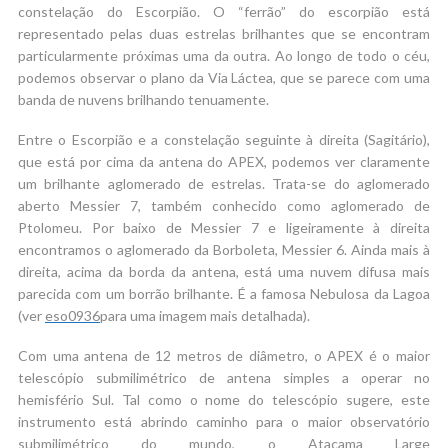
constelação do Escorpião. O “ferrão” do escorpião está
representado pelas duas estrelas brilhantes que se encontram
particularmente próximas uma da outra. Ao longo de todo o céu,
podemos observar o plano da Via Láctea, que se parece com uma
banda de nuvens brilhando tenuamente.
Entre o Escorpião e a constelação seguinte à direita (Sagitário),
que está por cima da antena do APEX, podemos ver claramente
um brilhante aglomerado de estrelas. Trata-se do aglomerado
aberto Messier 7, também conhecido como aglomerado de
Ptolomeu. Por baixo de Messier 7 e ligeiramente à direita
encontramos o aglomerado da Borboleta, Messier 6. Ainda mais à
direita, acima da borda da antena, está uma nuvem difusa mais
parecida com um borrão brilhante. É a famosa Nebulosa da Lagoa
(ver
eso0936
para uma imagem mais detalhada).
Com uma antena de 12 metros de diâmetro, o APEX é o maior
telescópio submilimétrico de antena simples a operar no
hemisfério Sul. Tal como o nome do telescópio sugere, este
instrumento está abrindo caminho para o maior observatório
submilimétrico do mundo, o Atacama Large