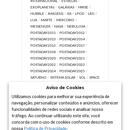
INTERNACIONAL
ESTRELAS
EXOPLANETAS
GALÁXIAS
HIRISE
HUBBLE
IMAGENS
ISS
LPOD
LRO
LUA
MARTE
MERCÚRIO
MESSENGER
NASA
NEBULOSA
POSTADAY2011
POSTADAY2012
POSTADAY2013
POSTADAY2014
POSTADAY2015
POSTADAY2017
POSTADAY2018
POSTADAY2019
POSTADAY2020
POSTADAY2021
POSTADAY2022
POSTADAY2023
POSTADAY2024
POSTADAY2025
SATURNO
SISTEMA SOLAR
SOL
SPACE
TODAY TV
TELESCÓPIOS
TERRA
Aviso de Cookies
UNIVERSO
VÍDEO
Utilizamos cookies para melhorar sua experiência de
navegação, personalizar conteúdos e anúncios, oferecer
funcionalidades de redes sociais e analisar nosso
tráfego. Ao continuar utilizando este site, você
Arquivo
concorda com o uso de cookies conforme descrito em
Arquivo
nossa
Política de Privacidade
.