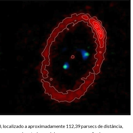
, localizado a aproximadamente 112,39 parsecs de distância,