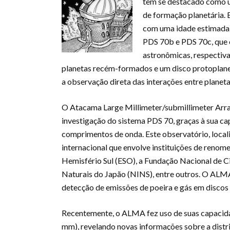
tem se destacado como u
de formação planetária. 
com uma idade estimada e
PDS 70b e PDS 70c, que o
astronômicas, respectiva
planetas recém-formados e um disco protoplanet
a observação direta das interações entre planeta
O Atacama Large Millimeter/submillimeter Ar
investigação do sistema PDS 70, graças à sua ca
comprimentos de onda. Este observatório, local
internacional que envolve instituições de reno
Hemisfério Sul (ESO), a Fundação Nacional de Ci
Naturais do Japão (NINS), entre outros. O ALMA
detecção de emissões de poeira e gás em discos
Recentemente, o ALMA fez uso de suas capacida
mm), revelando novas informações sobre a distri