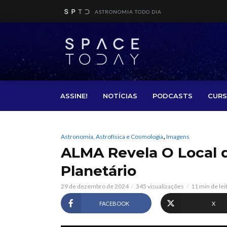
ASTRONOMIA TODO DIA
ASSINE!
NOTÍCIAS
PODCASTS
CURS
,
Astronomia, Astrofísica e Cosmologia
Imagens
ALMA Revela O Local 
Planetário
29 de dezembro de 2024
345 visualizações
11 min de lei
FACEBOOK
X