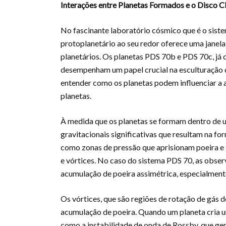
Interações entre Planetas Formados e o Disco C
No fascinante laboratório cósmico que é o sist
protoplanetário ao seu redor oferece uma janel
planetários. Os planetas PDS 70b e PDS 70c, já
desempenham um papel crucial na esculturação d
entender como os planetas podem influenciar a a
planetas.
À medida que os planetas se formam dentro de u
gravitacionais significativas que resultam na fo
como zonas de pressão que aprisionam poeira e 
e vórtices. No caso do sistema PDS 70, as obse
acumulação de poeira assimétrica, especialment
Os vórtices, que são regiões de rotação de gás
acumulação de poeira. Quando um planeta cria um
como a instabilidade de onda de Rossby, que ger