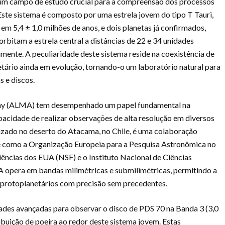
m campo de estudo crucial para a compreensão dos processos
Este sistema é composto por uma estrela jovem do tipo T Tauri,
m 5,4 ± 1,0 milhões de anos, e dois planetas já confirmados,
rbitam a estrela central a distâncias de 22 e 34 unidades
mente. A peculiaridade deste sistema reside na coexistência de
ário ainda em evolução, tornando-o um laboratório natural para
s e discos.
ray (ALMA) tem desempenhado um papel fundamental na
pacidade de realizar observações de alta resolução em diversos
izado no deserto do Atacama, no Chile, é uma colaboração
me como a Organização Europeia para a Pesquisa Astronômica no
ências dos EUA (NSF) e o Instituto Nacional de Ciências
 opera em bandas milimétricas e submilimétricas, permitindo a
 protoplanetários com precisão sem precedentes.
des avançadas para observar o disco de PDS 70 na Banda 3 (3,0
buição de poeira ao redor deste sistema jovem. Estas