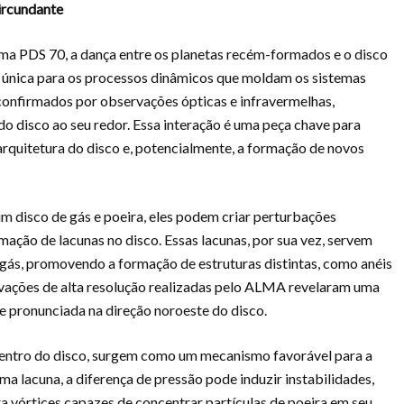
ircundante
ema PDS 70, a dança entre os planetas recém-formados e o disco
a única para os processos dinâmicos que moldam os sistemas
 confirmados por observações ópticas e infravermelhas,
o disco ao seu redor. Essa interação é uma peça chave para
rquitetura do disco e, potencialmente, a formação de novos
m disco de gás e poeira, eles podem criar perturbações
rmação de lacunas no disco. Essas lacunas, por sua vez, servem
gás, promovendo a formação de estruturas distintas, como anéis
rvações de alta resolução realizadas pelo ALMA revelaram uma
e pronunciada na direção noroeste do disco.
 dentro do disco, surgem como um mecanismo favorável para a
a lacuna, a diferença de pressão pode induzir instabilidades,
a vórtices capazes de concentrar partículas de poeira em seu