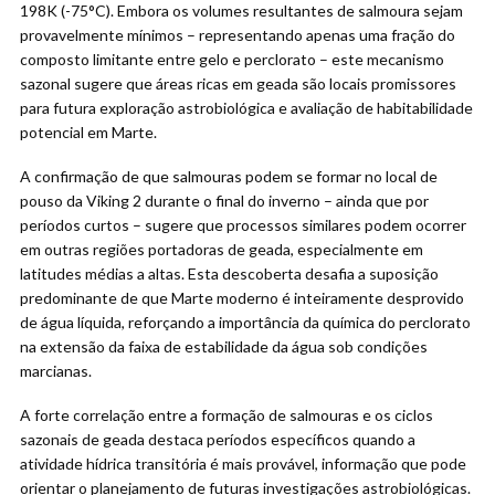
198K (-75°C). Embora os volumes resultantes de salmoura sejam
provavelmente mínimos – representando apenas uma fração do
composto limitante entre gelo e perclorato – este mecanismo
sazonal sugere que áreas ricas em geada são locais promissores
para futura exploração astrobiológica e avaliação de habitabilidade
potencial em Marte.
A confirmação de que salmouras podem se formar no local de
pouso da Viking 2 durante o final do inverno – ainda que por
períodos curtos – sugere que processos similares podem ocorrer
em outras regiões portadoras de geada, especialmente em
latitudes médias a altas. Esta descoberta desafia a suposição
predominante de que Marte moderno é inteiramente desprovido
de água líquida, reforçando a importância da química do perclorato
na extensão da faixa de estabilidade da água sob condições
marcianas.
A forte correlação entre a formação de salmouras e os ciclos
sazonais de geada destaca períodos específicos quando a
atividade hídrica transitória é mais provável, informação que pode
orientar o planejamento de futuras investigações astrobiológicas.