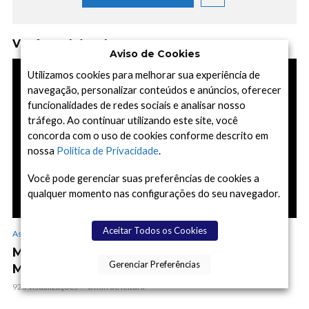
Você também deve gostar
Aviso de Cookies
Utilizamos cookies para melhorar sua experiência de
navegação, personalizar conteúdos e anúncios, oferecer
funcionalidades de redes sociais e analisar nosso
tráfego. Ao continuar utilizando este site, você
concorda com o uso de cookies conforme descrito em
nossa
Política de Privacidade
.
Você pode gerenciar suas preferências de cookies a
qualquer momento nas configurações do seu navegador.
Aceitar Todos os Cookies
Astronomia, Astrofísica e Cosmologia
Missão Psyche da NASA Faz Imagens
Gerenciar Preferências
Maravilhosas de Marte no Seu Sobrevoo
923 visualizações
8 min de leitura