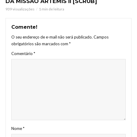
DA MISSÃO ARTEMIS II [SCRUB]
939 visualizações
1 min de leitura
Comente!
O seu endereço de e-mail não será publicado.
Campos
obrigatórios são marcados com
*
Comentário
*
Nome
*