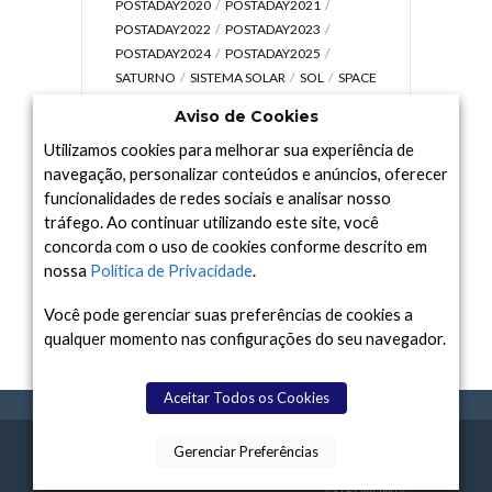
POSTADAY2020
POSTADAY2021
POSTADAY2022
POSTADAY2023
POSTADAY2024
POSTADAY2025
SATURNO
SISTEMA SOLAR
SOL
SPACE
TODAY TV
TELESCÓPIOS
TERRA
Aviso de Cookies
UNIVERSO
VÍDEO
Utilizamos cookies para melhorar sua experiência de
navegação, personalizar conteúdos e anúncios, oferecer
funcionalidades de redes sociais e analisar nosso
tráfego. Ao continuar utilizando este site, você
Arquivo
concorda com o uso de cookies conforme descrito em
Arquivo
nossa
Política de Privacidade
.
Você pode gerenciar suas preferências de cookies a
qualquer momento nas configurações do seu navegador.
Aceitar Todos os Cookies
Gerenciar Preferências
SPACE TODAY
, 2015-2026.
POLÍTICA DE
SOBR
TERMOS
CONTATO
FEITO COM
À
PRIVACIDADE
E NÓS
DE USO
ASTRONOMIA.