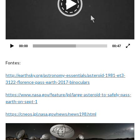
00:00
00:47
Fontes:
http://earthsky.org/astronomy-essentials/asteroid-1981-et3-
3122-florence-pass-earth-2017-binoculars
https://www.nasa.gov/feature/jpl/large-asteroid-to-safely-pass-
earth-on-sept-1
https://cneos.jpl.nasa.gov/news/news198.html