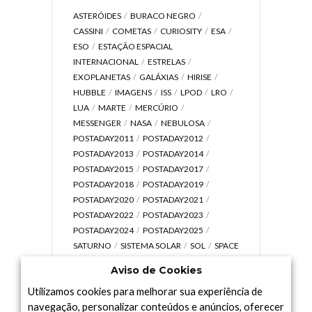
ASTERÓIDES
BURACO NEGRO
CASSINI
COMETAS
CURIOSITY
ESA
ESO
ESTAÇÃO ESPACIAL
INTERNACIONAL
ESTRELAS
EXOPLANETAS
GALÁXIAS
HIRISE
HUBBLE
IMAGENS
ISS
LPOD
LRO
LUA
MARTE
MERCÚRIO
MESSENGER
NASA
NEBULOSA
POSTADAY2011
POSTADAY2012
POSTADAY2013
POSTADAY2014
POSTADAY2015
POSTADAY2017
POSTADAY2018
POSTADAY2019
POSTADAY2020
POSTADAY2021
POSTADAY2022
POSTADAY2023
POSTADAY2024
POSTADAY2025
SATURNO
SISTEMA SOLAR
SOL
SPACE
TODAY TV
TELESCÓPIOS
TERRA
Aviso de Cookies
UNIVERSO
VÍDEO
Utilizamos cookies para melhorar sua experiência de
navegação, personalizar conteúdos e anúncios, oferecer