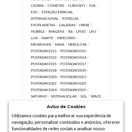
CASSINI
COMETAS
CURIOSITY
ESA
ESO
ESTAÇÃO ESPACIAL
INTERNACIONAL
ESTRELAS
EXOPLANETAS
GALÁXIAS
HIRISE
HUBBLE
IMAGENS
ISS
LPOD
LRO
LUA
MARTE
MERCÚRIO
MESSENGER
NASA
NEBULOSA
POSTADAY2011
POSTADAY2012
POSTADAY2013
POSTADAY2014
POSTADAY2015
POSTADAY2017
POSTADAY2018
POSTADAY2019
POSTADAY2020
POSTADAY2021
POSTADAY2022
POSTADAY2023
POSTADAY2024
POSTADAY2025
SATURNO
SISTEMA SOLAR
SOL
SPACE
TODAY TV
TELESCÓPIOS
TERRA
Aviso de Cookies
UNIVERSO
VÍDEO
Utilizamos cookies para melhorar sua experiência de
navegação, personalizar conteúdos e anúncios, oferecer
funcionalidades de redes sociais e analisar nosso