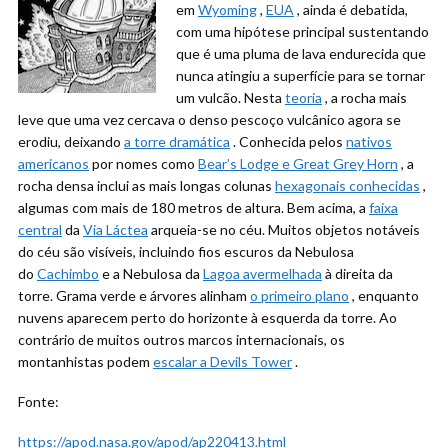
em
Wyoming
,
EUA
, ainda é debatida,
com uma hipótese principal sustentando
que é uma pluma de lava endurecida que
nunca atingiu a superfície para se tornar
um vulcão. Nesta
teoria
, a rocha mais
leve que uma vez cercava o denso pescoço vulcânico agora se
erodiu, deixando
a torre dramática
. Conhecida pelos
nativos
americanos
por nomes como
Bear’s Lodge e Great Grey Horn
, a
rocha densa inclui as mais longas colunas
hexagonais
conhecidas
,
algumas com mais de 180 metros de altura. Bem acima, a
faixa
central
da
Via Láctea
arqueia-se no céu. Muitos objetos notáveis ​​
do céu são visíveis, incluindo fios escuros da Nebulosa
do
Cachimbo
e a Nebulosa da
Lagoa avermelhada
à direita da
torre. Grama verde e árvores alinham
o primeiro plano
, enquanto
nuvens aparecem perto do horizonte à esquerda da torre. Ao
contrário de muitos outros marcos internacionais, os
montanhistas podem
escalar a Devils Tower
.
Fonte:
https://apod.nasa.gov/apod/ap220413.html