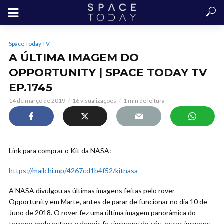
Space Today TV
A ÚLTIMA IMAGEM DO
OPPORTUNITY | SPACE TODAY TV
EP.1745
14 de março de 2019
16 visualizações
1 min de leitura
Link para comprar o Kit da NASA:
https://mailchi.mp/4267cd1b4f52/kitnasa
A NASA divulgou as últimas imagens feitas pelo rover
Opportunity em
Marte, antes de parar de funcionar no dia 10 de
Juno de 2018. O rover fez uma última imagem panorâmica do
terreno onde estava e depois fez imagens do céu, essas imagens