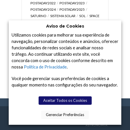
POSTADAY2022
POSTADAY2023
POSTADAY2024
POSTADAY2025
SATURNO
SISTEMA SOLAR
SOL
SPACE
TODAY TV
TELESCÓPIOS
TERRA
Aviso de Cookies
UNIVERSO
VÍDEO
Utilizamos cookies para melhorar sua experiência de
navegação, personalizar conteúdos e anúncios, oferecer
funcionalidades de redes sociais e analisar nosso
tráfego. Ao continuar utilizando este site, você
Arquivo
concorda com o uso de cookies conforme descrito em
Arquivo
nossa
Política de Privacidade
.
Você pode gerenciar suas preferências de cookies a
qualquer momento nas configurações do seu navegador.
Aceitar Todos os Cookies
Gerenciar Preferências
SPACE TODAY
, 2015-2026.
POLÍTICA DE
SOBR
TERMOS
CONTATO
FEITO COM
À
PRIVACIDADE
E NÓS
DE USO
ASTRONOMIA.