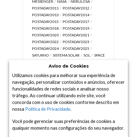
MESSENGER
NASA
NEBULOSA
POSTADAY2011
POSTADAY2012
POSTADAY2013
POSTADAY2014
POSTADAY2015
POSTADAY2017
POSTADAY2018
POSTADAY2019
POSTADAY2020
POSTADAY2021
POSTADAY2022
POSTADAY2023
POSTADAY2024
POSTADAY2025
SATURNO
SISTEMA SOLAR
SOL
SPACE
TODAY TV
TELESCÓPIOS
TERRA
Aviso de Cookies
UNIVERSO
VÍDEO
Utilizamos cookies para melhorar sua experiência de
navegação, personalizar conteúdos e anúncios, oferecer
funcionalidades de redes sociais e analisar nosso
tráfego. Ao continuar utilizando este site, você
Arquivo
concorda com o uso de cookies conforme descrito em
Arquivo
nossa
Política de Privacidade
.
Você pode gerenciar suas preferências de cookies a
qualquer momento nas configurações do seu navegador.