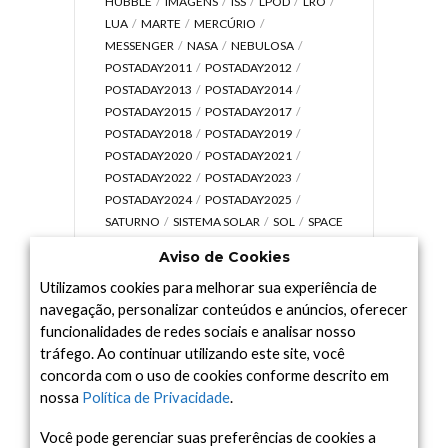
HUBBLE
IMAGENS
ISS
LPOD
LRO
LUA
MARTE
MERCÚRIO
MESSENGER
NASA
NEBULOSA
POSTADAY2011
POSTADAY2012
POSTADAY2013
POSTADAY2014
POSTADAY2015
POSTADAY2017
POSTADAY2018
POSTADAY2019
POSTADAY2020
POSTADAY2021
POSTADAY2022
POSTADAY2023
POSTADAY2024
POSTADAY2025
SATURNO
SISTEMA SOLAR
SOL
SPACE
TODAY TV
TELESCÓPIOS
TERRA
Aviso de Cookies
UNIVERSO
VÍDEO
Utilizamos cookies para melhorar sua experiência de
navegação, personalizar conteúdos e anúncios, oferecer
funcionalidades de redes sociais e analisar nosso
tráfego. Ao continuar utilizando este site, você
Arquivo
concorda com o uso de cookies conforme descrito em
Arquivo
nossa
Política de Privacidade
.
Você pode gerenciar suas preferências de cookies a