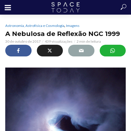
,
Astronomia, Astrofísica e Cosmologia
Imagens
A Nebulosa de Reflexão NGC 1999
30 de outubro de 2017
439 visualizações
2 min de leitura