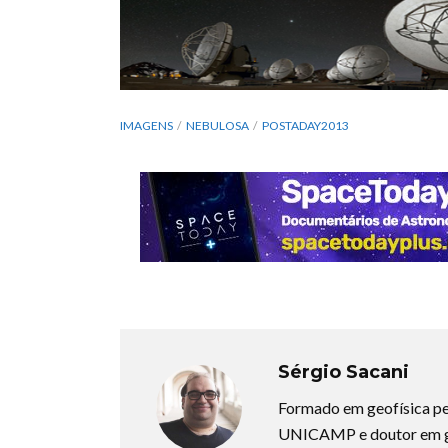
IMAGENS
NEBULOSA
POSTADAY2013
Sérgio Sacani
Formado em geofísica pe
UNICAMP e doutor em ge