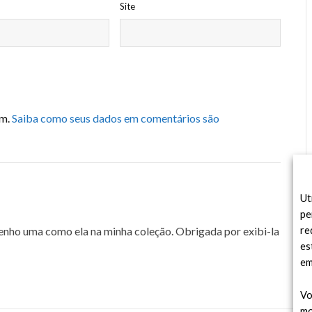
Site
am.
Saiba como seus dados em comentários são
Ut
pe
tenho uma como ela na minha coleção. Obrigada por exibi-la
re
es
em
Vo
mo