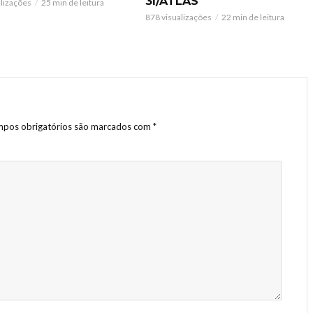
3I/ATLAS
alizações
25 min de leitura
878 visualizações
22 min de leitura
pos obrigatórios são marcados com
*