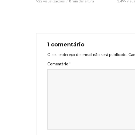
922 visualizações
8 min de leitura
1.499 visu
1 comentário
O seu endereço de e-mail não será publicado.
Cam
Comentário
*