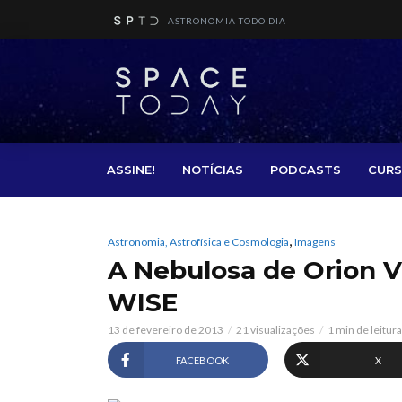
ASTRONOMIA TODO DIA
ASSINE!
NOTÍCIAS
PODCASTS
CURS
,
Astronomia, Astrofísica e Cosmologia
Imagens
A Nebulosa de Orion V
WISE
13 de fevereiro de 2013
21 visualizações
1 min de leitura
FACEBOOK
X