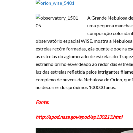
A Grande Nebulosa de O
uma pequena mancha n
composição colorida il
observatório espacial WISE, mostra a Nebulos
estrelas recém formadas, gás quente e poeira e
as estrelas do aglomerado de estrelas do Trape
estranho brilho esverdeado ao redor das estrel
luz das estrelas refletida pelos intrigantes fil
complexo de nuvens da Nebulosa de Orion, que i
no decorrer dos próximos 100000 anos.
Fonte:
http://apod.nasa.gov/apod/ap130213.html