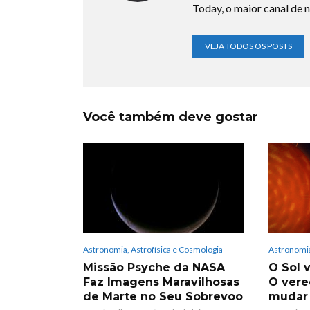
Today, o maior canal de n
VEJA TODOS OS POSTS
Você também deve gostar
Astronomia, Astrofísica e Cosmologia
Astronomia
Missão Psyche da NASA
O Sol v
Faz Imagens Maravilhosas
O vere
de Marte no Seu Sobrevoo
mudar