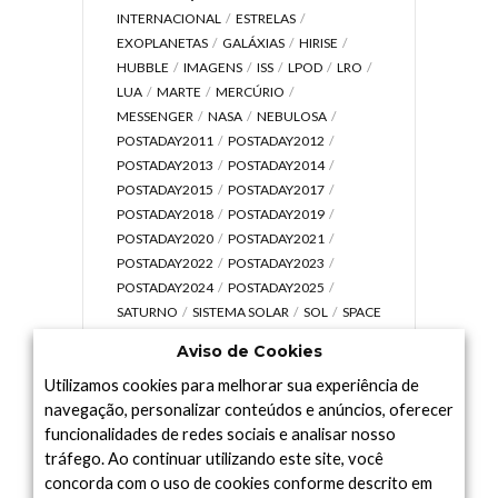
INTERNACIONAL
ESTRELAS
EXOPLANETAS
GALÁXIAS
HIRISE
HUBBLE
IMAGENS
ISS
LPOD
LRO
LUA
MARTE
MERCÚRIO
MESSENGER
NASA
NEBULOSA
POSTADAY2011
POSTADAY2012
POSTADAY2013
POSTADAY2014
POSTADAY2015
POSTADAY2017
POSTADAY2018
POSTADAY2019
POSTADAY2020
POSTADAY2021
POSTADAY2022
POSTADAY2023
POSTADAY2024
POSTADAY2025
SATURNO
SISTEMA SOLAR
SOL
SPACE
TODAY TV
TELESCÓPIOS
TERRA
Aviso de Cookies
UNIVERSO
VÍDEO
Utilizamos cookies para melhorar sua experiência de
navegação, personalizar conteúdos e anúncios, oferecer
funcionalidades de redes sociais e analisar nosso
tráfego. Ao continuar utilizando este site, você
Arquivo
concorda com o uso de cookies conforme descrito em