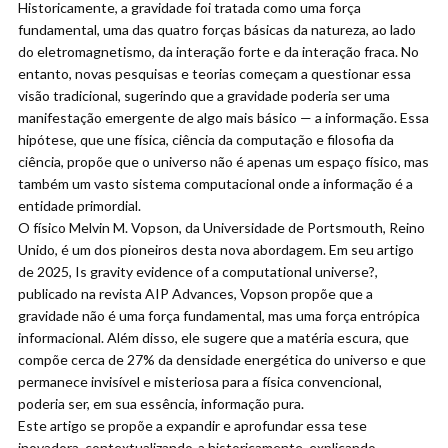
Historicamente, a gravidade foi tratada como uma força
fundamental, uma das quatro forças básicas da natureza, ao lado
do eletromagnetismo, da interação forte e da interação fraca. No
entanto, novas pesquisas e teorias começam a questionar essa
visão tradicional, sugerindo que a gravidade poderia ser uma
manifestação emergente de algo mais básico — a informação. Essa
hipótese, que une física, ciência da computação e filosofia da
ciência, propõe que o universo não é apenas um espaço físico, mas
também um vasto sistema computacional onde a informação é a
entidade primordial.
O físico Melvin M. Vopson, da Universidade de Portsmouth, Reino
Unido, é um dos pioneiros desta nova abordagem. Em seu artigo
de 2025,
Is gravity evidence of a computational universe?
,
publicado na revista
AIP Advances
, Vopson propõe que a
gravidade não é uma força fundamental, mas uma força entrópica
informacional. Além disso, ele sugere que a matéria escura, que
compõe cerca de 27% da densidade energética do universo e que
permanece invisível e misteriosa para a física convencional,
poderia ser, em sua essência, informação pura.
Este artigo se propõe a expandir e aprofundar essa tese
inovadora, contextualizando-a historicamente, explicando