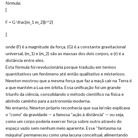
fórmula:
[
F = G \frac{m_1 m_2}{r^2}
]
onde (F) é a magnitude da força, (G) é a constante gravitacional
universal, (m_1) e (m_2) são as massas dos dois corpos, e (r) é a
distância entre eles.
Esta fórmula foi revolucionária porque traduziu em termos
quantitativos um fenômeno até então qualitativo e misterioso.
Newton mostrou que a mesma força que faz a maçã cair na Terra é
a que mantém a Lua em órbita. Essa unificação foi um grande
triunfo da ciência, consolidando o método científico na física e
abrindo caminho para a astronomia moderna.
No entanto, Newton próprio reconhecia que sua lei não explicava
o “como” da gravidade — a famosa “ação à distância” — ou seja,
como um corpo poderia exercer força sobre outro através do
espaço vazio sem nenhum meio aparente. Esse “fantasma na
máquina” permaneceu como uma lacuna conceitual, alimentando