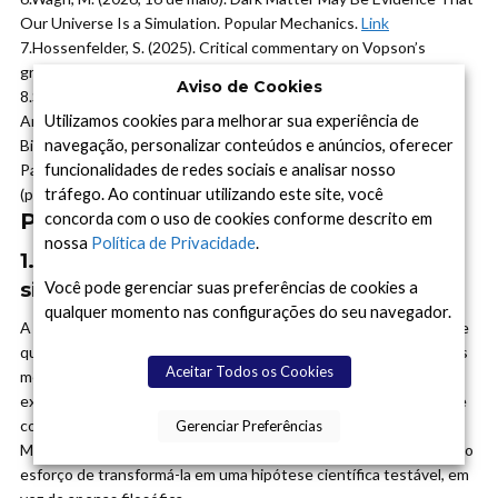
Our Universe Is a Simulation.
Popular Mechanics.
Link
7.
Hossenfelder, S. (2025).
Critical commentary on Vopson’s
gravity-information paper.
Backreaction Blog.
Aviso de Cookies
8.
Szkutnik, D. A. (2025).
Critical Remarks on Melvin M. Vopson’s
Article “Is Gravity Evidence of a Computational Universe?”
Utilizamos cookies para melhorar sua experiência de
Biocosmology Press.
navegação, personalizar conteúdos e anúncios, oferecer
Paper original em PDF:
funcionalidades de redes sociais e analisar nosso
anexado nesta notícia para download
(
paper_vopson_2025.pdf
tráfego. Ao continuar utilizando este site, você
).
Perguntas Frequentes (FAQ)
concorda com o uso de cookies conforme descrito em
nossa
Política de Privacidade
.
1. O que é a hipótese do universo
simulado?
Você pode gerenciar suas preferências de cookies a
qualquer momento nas configurações do seu navegador.
A hipótese do universo simulado é a ideia de que toda a realidade
que percebemos — incluindo a Terra, o cosmos e nossas próprias
Aceitar Todos os Cookies
mentes — pode ser parte de uma simulação computacional
executada por uma civilização avançada. Ela ganhou popularidade
com o filósofo Nick Bostrom em 2003 e com figuras como Elon
Gerenciar Preferências
Musk, mas o que torna a proposta de Melvin Vopson diferente é o
esforço de transformá-la em uma hipótese científica testável, em