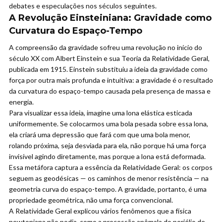
debates e especulações nos séculos seguintes.
A Revolução Einsteiniana: Gravidade como
Curvatura do Espaço-Tempo
A compreensão da gravidade sofreu uma revolução no início do
século XX com Albert Einstein e sua Teoria da Relatividade Geral,
publicada em 1915. Einstein substituiu a ideia da gravidade como
força por outra mais profunda e intuitiva: a gravidade é o resultado
da curvatura do espaço-tempo causada pela presença de massa e
energia.
Para visualizar essa ideia, imagine uma lona elástica esticada
uniformemente. Se colocarmos uma bola pesada sobre essa lona,
ela criará uma depressão que fará com que uma bola menor,
rolando próxima, seja desviada para ela, não porque há uma força
invisível agindo diretamente, mas porque a lona está deformada.
Essa metáfora captura a essência da Relatividade Geral: os corpos
seguem as geodésicas — os caminhos de menor resistência — na
geometria curva do espaço-tempo. A gravidade, portanto, é uma
propriedade geométrica, não uma força convencional.
A Relatividade Geral explicou vários fenômenos que a física
newtoniana não podia, como a precessão anômala do periélio de