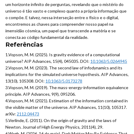
um horizonte infinito de perguntas, revelando que o mistério do
universo é tão vasto e complexo quanto a própria informação que
o compõe. E talvez, nessa interseção entre o físico e o digital,
encontremos as chaves para compreender nosso papel na
imensidão cósmica, um papel que transcende a matéria e se
conecta ao código fundamental da realidade.
Referências
1.
Vopson, M. M. (2025).
Is gravity evidence of a computational
universe?
AIP Advances, 15(4), 045035. DOI:
10.1063/5.0264945
2.
Vopson, M. M. (2023).
The second law of infodynamics and its
implications for the simulated universe hypothesis.
AIP Advances,
13(10), 105308. DOI:
10.1063/5.0173278
3.
Vopson, M. M. (2019).
The mass-energy-information equivalence
principle.
AIP Advances, 9(9), 095206.
4.
Vopson, M. M. (2021).
Estimation of the information contained in
the visible matter of the universe.
AIP Advances, 11(10), 105317.
arXiv:
2112.04473
5.
Verlinde, E. (2011).
On the origin of gravity and the laws of
Newton.
Journal of High Energy Physics, 2011(4), 29.
6.
Wagh, M. (2026, 16 de maio).
Dark Matter May Be Evidence That