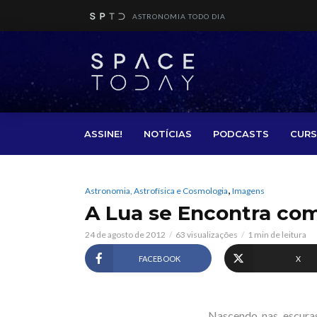
ASTRONOMIA TODO DIA
ASSINE!
NOTÍCIAS
PODCASTS
CURS
,
Astronomia, Astrofísica e Cosmologia
Imagens
A Lua se Encontra com
24 de agosto de 2012
63 visualizações
1 min de leitura
FACEBOOK
X
Nascendo nas escura