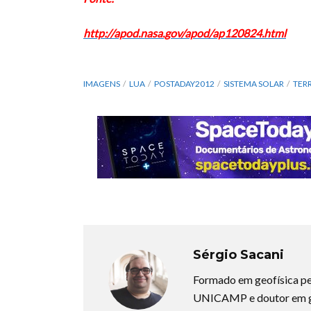
http://apod.nasa.gov/apod/ap120824.html
IMAGENS
LUA
POSTADAY2012
SISTEMA SOLAR
TER
Sérgio Sacani
Formado em geofísica pe
UNICAMP e doutor em ge