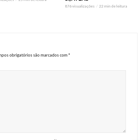
876 visualizações
22 min de leitura
pos obrigatórios são marcados com
*