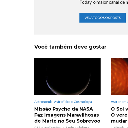
Today, o maior canal de n
VEJA TODOS OS POSTS
Você também deve gostar
Astronomia, Astrofísica e Cosmologia
Astronomia
Missão Psyche da NASA
O Sol v
Faz Imagens Maravilhosas
O vere
de Marte no Seu Sobrevoo
mudar
912 visualizações
8 min de leitura
1.494 visu