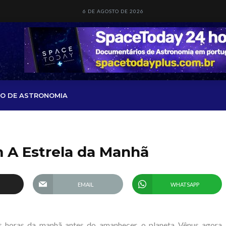
6 DE AGOSTO DE 2026
O DE ASTRONOMIA
 A Estrela da Manhã
EMAIL
WHATSAPP
s horas da manhã antes do amanhecer, o planeta Vênus agora