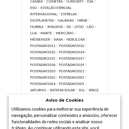
CASSINI
COMETAS
CURIOSITY
ESA
ESO
ESTAÇÃO ESPACIAL
INTERNACIONAL
ESTRELAS
EXOPLANETAS
GALÁXIAS
HIRISE
HUBBLE
IMAGENS
ISS
LPOD
LRO
LUA
MARTE
MERCÚRIO
MESSENGER
NASA
NEBULOSA
POSTADAY2011
POSTADAY2012
POSTADAY2013
POSTADAY2014
POSTADAY2015
POSTADAY2017
POSTADAY2018
POSTADAY2019
POSTADAY2020
POSTADAY2021
POSTADAY2022
POSTADAY2023
POSTADAY2024
POSTADAY2025
SATURNO
SISTEMA SOLAR
SOL
SPACE
TODAY TV
TELESCÓPIOS
TERRA
Aviso de Cookies
UNIVERSO
VÍDEO
Utilizamos cookies para melhorar sua experiência de
navegação, personalizar conteúdos e anúncios, oferecer
funcionalidades de redes sociais e analisar nosso
tráfego. Ao continuar utilizando este site, você