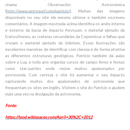
chama Observación Astronómica
(
http://www.astrosurf.com/patricio/
). Muitas das imagens
disponíveis no seu site ele mesmo obteve e também escreveu
comentários. A imagem mostrada acima identifica os anéis interno
e externo da bacia de impacto Aestuum, o material ejetado da
Eratosthenes, as crateras secundárias da Copernicus e falhas que
cruzam o material ejetado da Imbrium. Essas ilustrações são
excelentes maneiras de identificar com clareza e de forma atrativa
as diferentes estruturas geológicas. Patricio também dá aulas
sobre a Lua, e todo ano organiza cursos de campo livres e festas
como star-parties onde reúne muitos apaixonados por
astronomia. Com certeza o site irá aumentar o seu impacto
capturando muitos dos apaixonados de astronomia que
frequentam os sites em inglês. Visitem o site do Patricio e ajudem
mais uma vez na divulgação da astronomia.
Fonte:
https://lpod.wikispaces.com/April+30%2C+2012