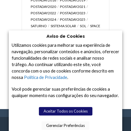
POSTADAY2018
POSTADAY2019
POSTADAY2020
POSTADAY2021
POSTADAY2022
POSTADAY2023
POSTADAY2024
POSTADAY2025
SATURNO
SISTEMA SOLAR
SOL
SPACE
TODAY TV
TELESCÓPIOS
TERRA
Aviso de Cookies
UNIVERSO
VÍDEO
Utilizamos cookies para melhorar sua experiência de
navegação, personalizar conteúdos e anúncios, oferecer
funcionalidades de redes sociais e analisar nosso
tráfego. Ao continuar utilizando este site, você
Arquivo
concorda com o uso de cookies conforme descrito em
Arquivo
nossa
Política de Privacidade
.
Você pode gerenciar suas preferências de cookies a
qualquer momento nas configurações do seu navegador.
Aceitar Todos os Cookies
Gerenciar Preferências
SPACE TODAY
, 2015-2026.
POLÍTICA DE
SOBR
TERMOS
CONTATO
FEITO COM
À