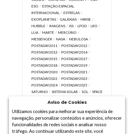
ESO
ESTAÇÃO ESPACIAL
INTERNACIONAL
ESTRELAS
EXOPLANETAS
GALÁXIAS
HIRISE
HUBBLE
IMAGENS
ISS
LPOD
LRO
LUA
MARTE
MERCÚRIO
MESSENGER
NASA
NEBULOSA
POSTADAY2011
POSTADAY2012
POSTADAY2013
POSTADAY2014
POSTADAY2015
POSTADAY2017
POSTADAY2018
POSTADAY2019
POSTADAY2020
POSTADAY2021
POSTADAY2022
POSTADAY2023
POSTADAY2024
POSTADAY2025
SATURNO
SISTEMA SOLAR
SOL
SPACE
TODAY TV
TELESCÓPIOS
TERRA
Aviso de Cookies
UNIVERSO
VÍDEO
Utilizamos cookies para melhorar sua experiência de
navegação, personalizar conteúdos e anúncios, oferecer
funcionalidades de redes sociais e analisar nosso
tráfego. Ao continuar utilizando este site, você
Arquivo