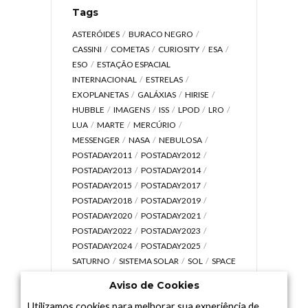
Tags
ASTERÓIDES
BURACO NEGRO
CASSINI
COMETAS
CURIOSITY
ESA
ESO
ESTAÇÃO ESPACIAL
INTERNACIONAL
ESTRELAS
EXOPLANETAS
GALÁXIAS
HIRISE
HUBBLE
IMAGENS
ISS
LPOD
LRO
LUA
MARTE
MERCÚRIO
MESSENGER
NASA
NEBULOSA
POSTADAY2011
POSTADAY2012
POSTADAY2013
POSTADAY2014
POSTADAY2015
POSTADAY2017
POSTADAY2018
POSTADAY2019
POSTADAY2020
POSTADAY2021
POSTADAY2022
POSTADAY2023
POSTADAY2024
POSTADAY2025
SATURNO
SISTEMA SOLAR
SOL
SPACE
TODAY TV
TELESCÓPIOS
TERRA
Aviso de Cookies
UNIVERSO
VÍDEO
Utilizamos cookies para melhorar sua experiência de