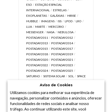
ESO
ESTAÇÃO ESPACIAL
INTERNACIONAL
ESTRELAS
EXOPLANETAS
GALÁXIAS
HIRISE
HUBBLE
IMAGENS
ISS
LPOD
LRO
LUA
MARTE
MERCÚRIO
MESSENGER
NASA
NEBULOSA
POSTADAY2011
POSTADAY2012
POSTADAY2013
POSTADAY2014
POSTADAY2015
POSTADAY2017
POSTADAY2018
POSTADAY2019
POSTADAY2020
POSTADAY2021
POSTADAY2022
POSTADAY2023
POSTADAY2024
POSTADAY2025
SATURNO
SISTEMA SOLAR
SOL
SPACE
TODAY TV
TELESCÓPIOS
TERRA
Aviso de Cookies
UNIVERSO
VÍDEO
Utilizamos cookies para melhorar sua experiência de
navegação, personalizar conteúdos e anúncios, oferecer
funcionalidades de redes sociais e analisar nosso
tráfego. Ao continuar utilizando este site, você
Arquivo