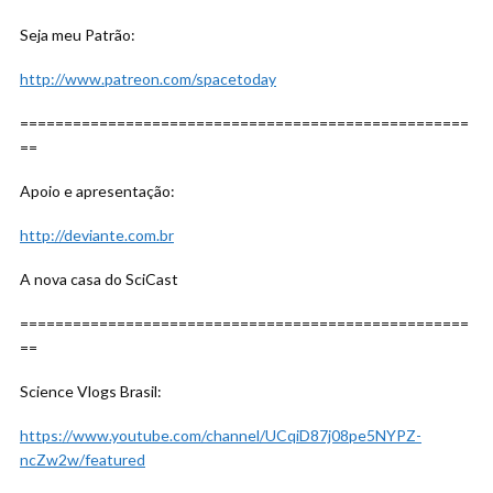
Seja meu Patrão:
http://www.patreon.com/spacetoday
===================================================
==
Apoio e apresentação:
http://deviante.com.br
A nova casa do SciCast
===================================================
==
Science Vlogs Brasil:
https://www.youtube.com/channel/UCqiD87j08pe5NYPZ-
ncZw2w/featured