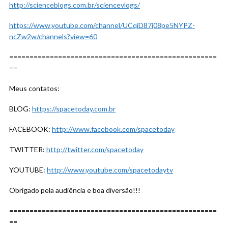
http://scienceblogs.com.br/sciencevlogs/
https://www.youtube.com/channel/UCqiD87j08pe5NYPZ-
ncZw2w/channels?view=60
===================================================
==
Meus contatos:
BLOG:
https://spacetoday.com.br
FACEBOOK:
http://www.facebook.com/spacetoday
TWITTER:
http://twitter.com/spacetoday
YOUTUBE:
http://www.youtube.com/spacetodaytv
Obrigado pela audiência e boa diversão!!!
===================================================
==