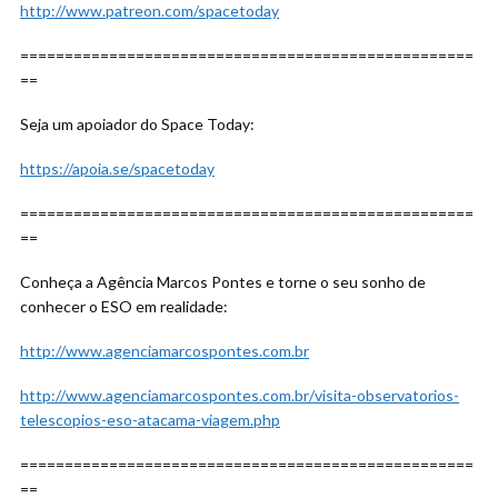
http://www.patreon.com/spacetoday
===================================================
==
Seja um apoiador do Space Today:
https://apoia.se/spacetoday
===================================================
==
Conheça a Agência Marcos Pontes e torne o seu sonho de
conhecer o ESO em realidade:
http://www.agenciamarcospontes.com.br
http://www.agenciamarcospontes.com.br/visita-observatorios-
telescopios-eso-atacama-viagem.php
===================================================
==