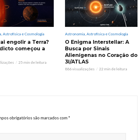
, Astrofísica e Cosmologia
Astronomia, Astrofísica e Cosmologia
ai engolir a Terra?
O Enigma Interstellar: A
dicto começou a
Busca por Sinais
Alienígenas no Coração do
3I/ATLAS
alizações
25 min de leitura
886 visualizações
22 min de leitura
pos obrigatórios são marcados com
*