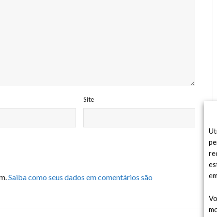
Site
Ut
pe
re
es
em
am.
Saiba como seus dados em comentários são
Vo
mo