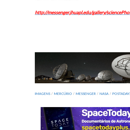
http://messenger.jhuapl.edu/gallery/scienceP
IMAGENS
MERCÚRIO
MESSENGER
NASA
POSTADAY