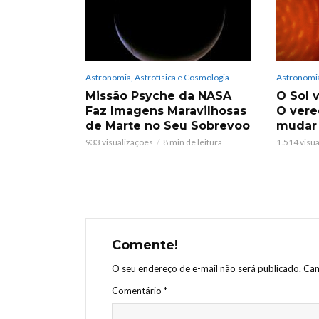
Astronomia, Astrofísica e Cosmologia
Astronomia
Missão Psyche da NASA
O Sol v
Faz Imagens Maravilhosas
O vere
de Marte no Seu Sobrevoo
mudar
933 visualizações
8 min de leitura
1.514 visu
Comente!
O seu endereço de e-mail não será publicado.
Cam
Comentário
*