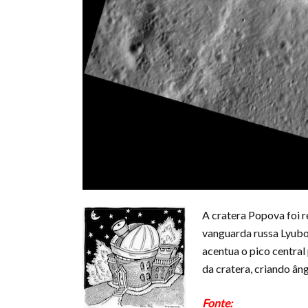
A cratera Popova foi
vanguarda russa Lyubo
acentua o pico central
da cratera, criando â
Fonte: