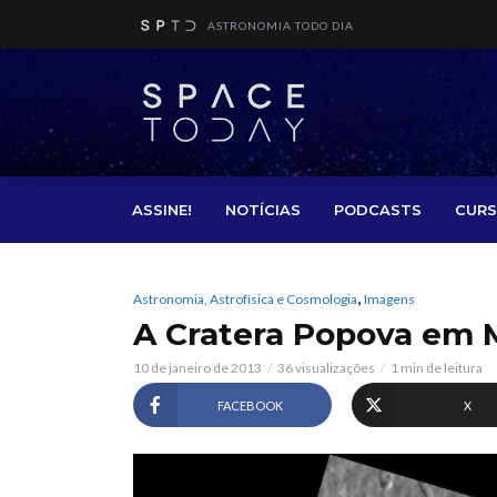
ASTRONOMIA TODO DIA
ASSINE!
NOTÍCIAS
PODCASTS
CURS
,
Astronomia, Astrofísica e Cosmologia
Imagens
A Cratera Popova em 
10 de janeiro de 2013
36 visualizações
1 min de leitura
FACEBOOK
X